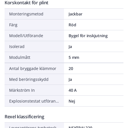
Korskontakt för plint
Monteringsmetod
Jackbar
Färg
Röd
Modell/Utförande
Bygel för inskjutning
Isolerad
Ja
Modulmått
5 mm
Antal bryggade klämmor
20
Med beröringsskydd
Ja
Märkström In
40 A
Explosionstestat utförande Ex-e
Nej
Rexel klassificering
Leverantörens typbeteckning
NSYTRAL220