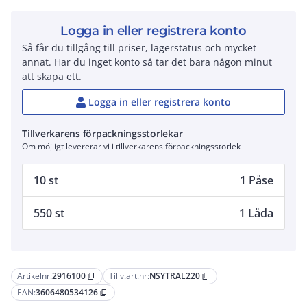
Logga in eller registrera konto
Så får du tillgång till priser, lagerstatus och mycket
annat. Har du inget konto så tar det bara någon minut
att skapa ett.
Logga in eller registrera konto
Tillverkarens förpackningsstorlekar
Om möjligt levererar vi i tillverkarens förpackningsstorlek
10 st
1 Påse
550 st
1 Låda
Artikelnr:
2916100
Tillv.art.nr:
NSYTRAL220
content_copy
content_copy
EAN:
3606480534126
content_copy