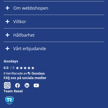
Om webbshopen
Villkor
Hållbarhet
Vårt erbjudande
Goodays
★
★
★
★
★
★
★
★
★
★
0.0
/ 5
0 Verifierade av
Följ oss på sociala medier
Team Rexel