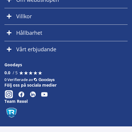
Villkor
Hållbarhet
Vårt erbjudande
Goodays
★
★
★
★
★
★
★
★
★
★
0.0
/ 5
0 Verifierade av
Följ oss på sociala medier
Team Rexel