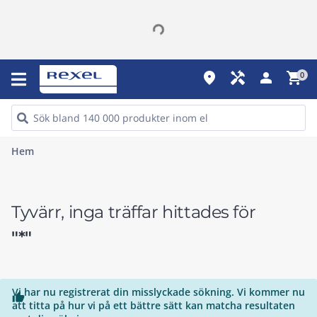
place
handyman
person
shopping_cart
0
Hem
Tyvärr, inga träffar hittades för
"*"
Vi har nu registrerat din misslyckade sökning. Vi kommer nu

att titta på hur vi på ett bättre sätt kan matcha resultaten