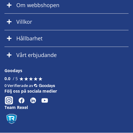
Om webbshopen
Villkor
Hållbarhet
Vårt erbjudande
Goodays
★
★
★
★
★
★
★
★
★
★
0.0
/ 5
0 Verifierade av
Följ oss på sociala medier
Team Rexel