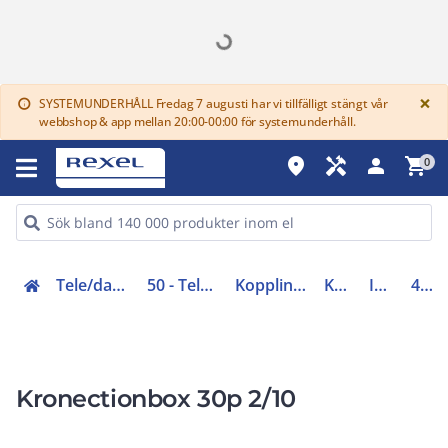
G
×
SYSTEMUNDERHÅLL Fredag 7 augusti har vi tillfälligt stängt vår
info
webbshop & app mellan 20:00-00:00 för systemunderhåll.
place
handyman
person
shopping_cart
0
Tele/data och säkerhet (50-63)
50 - Telenät och optomateriel
Kopplingsmateriel tele & larm
Kopplingsbox
Inomhusbox
4110004
Kronectionbox 30p 2/10