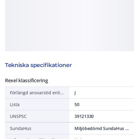
Tekniska specifikationer
Rexel klassificering
Förlängd ansvarstid enligt ALEM-09
J
Lista
50
UNSPSC
39121330
SundaHus
Miljöbedömd SundaHus C-