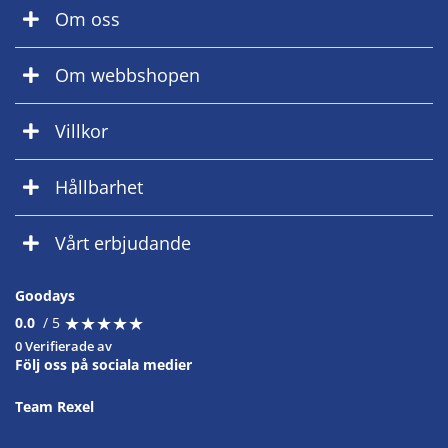
Om oss
Om webbshopen
Villkor
Hållbarhet
Vårt erbjudande
Goodays
★
★
★
★
★
★
★
★
★
★
0.0
/ 5
0 Verifierade av
Följ oss på sociala medier
Team Rexel