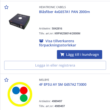
HEXATRONIC CABELS
Blåsfiber 4xG657A1 PAN 2000m
Artikelnr:
5042816
Tillv. art.nr:
KRPM258014/2000M
Visa tillverkarens
förpackningsstorlekar
Lägg till i kundvagn
Logga in eller registrera
MELBYE
4F EPSU AY SM G657A2 T3000
Artikelnr:
4989497
Tillv. art.nr:
4989497