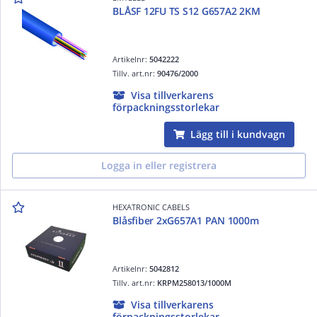
BLÅSF 12FU TS S12 G657A2 2KM
Artikelnr:
5042222
Tillv. art.nr:
90476/2000
Visa tillverkarens
förpackningsstorlekar
Lägg till i kundvagn
Logga in eller registrera
HEXATRONIC CABELS
Blåsfiber 2xG657A1 PAN 1000m
Artikelnr:
5042812
Tillv. art.nr:
KRPM258013/1000M
Visa tillverkarens
förpackningsstorlekar