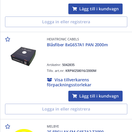
Lägg till i kundvagn
Logga in eller registrera
HEXATRONIC CABELS
Blåsfiber 8xG657A1 PAN 2000m
Artikelnr:
5042835
Tillv. art.nr:
KRPM258016/2000M
Visa tillverkarens
förpackningsstorlekar
Lägg till i kundvagn
Logga in eller registrera
MELBYE
2F EPSU AY SM G657A2 T3000