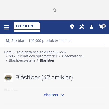
place
handyman
person
shopping_cart
0
Hem
Tele/data och säkerhet (50-63)
50 - Telenät och optomateriel
Optomateriel
Blåsfibersystem
Blåsfiber
Blåsfiber
(42 artiklar)
Blåsfiber

Visa text