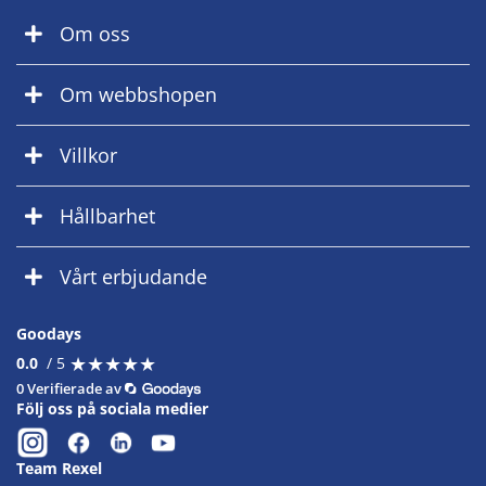
Om oss
Om webbshopen
Villkor
Hållbarhet
Vårt erbjudande
Goodays
★
★
★
★
★
★
★
★
★
★
0.0
/ 5
0 Verifierade av
Följ oss på sociala medier
Team Rexel