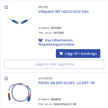
MELBYE
Villapatch SM 1xSC/U-SC/U 25m
Artikelnr:
5072393
Tillv. art.nr:
5072393
Visa tillverkarens
förpackningsstorlekar
Lägg till i kundvagn
Logga in eller registrera
GIGAMEDIA
PATCH SM DPX SC/UPC -LC/UPC 1M
Artikelnr:
5069879
Tillv. art.nr:
GGM DPG6CLC1M