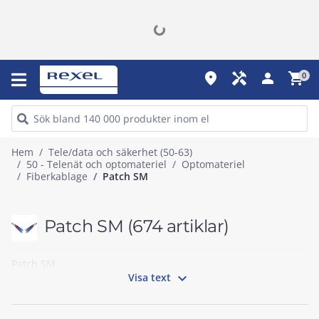
place
handyman
person
shopping_cart
0
Hem
Tele/data och säkerhet (50-63)
50 - Telenät och optomateriel
Optomateriel
Fiberkablage
Patch SM
Patch SM
(674 artiklar)
Patch SM

Visa text