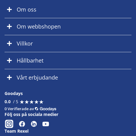
Om oss
Om webbshopen
Villkor
Hållbarhet
Vårt erbjudande
Goodays
★
★
★
★
★
★
★
★
★
★
0.0
/ 5
0 Verifierade av
Följ oss på sociala medier
Team Rexel