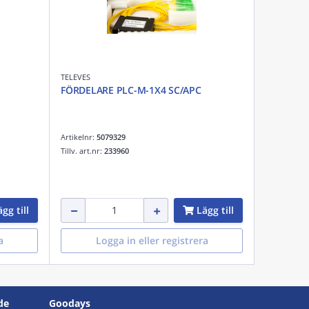
TELEVES
FÖRDELARE PLC-M-1X4 SC/APC
Artikelnr:
5079329
Tillv. art.nr:
233960
gg till
Lägg till
a
Logga in eller registrera
de
Goodays