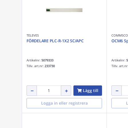
TELEVES
COMMSCO
FÖRDELARE PLC-R-1X2 SC/APC
OCM6 Sp
Artikelnr:
5079333
Artikelnr:
5
Tillv. art.nr:
233730
Tillv. art.n
Lägg till
Logga in eller registrera
L