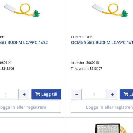
PE
COMMSCOPE
litt BUDI-M LC/APC,1x32
OCM6 Splitt BUDI-M LC/APC,1x
060914
Artikelnr:
5060913
r:
8213106
Tillv. art.nr:
8213107
Lägg till
Lä
ogga in eller registrera
Logga in eller registrer