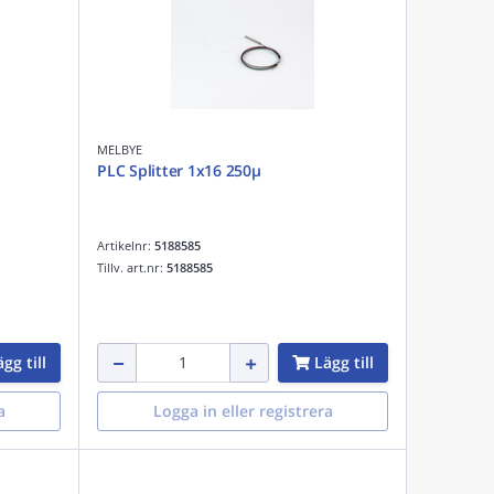
MELBYE
PLC Splitter 1x16 250µ
Artikelnr:
5188585
Tillv. art.nr:
5188585
gg till
Lägg till
a
Logga in eller registrera