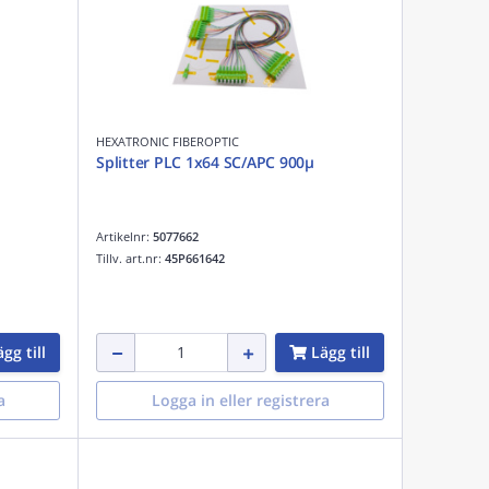
HEXATRONIC FIBEROPTIC
Splitter PLC 1x64 SC/APC 900µ
Artikelnr:
5077662
Tillv. art.nr:
45P661642
gg till
Lägg till
a
Logga in eller registrera