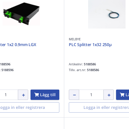
MELBYE
tter 1x2 0.9mm LGX
PLC Splitter 1x32 250µ
188596
Artikelnr:
5188586
r:
5188596
Tillv. art.nr:
5188586
Lägg till
Lä
ogga in eller registrera
Logga in eller registrer