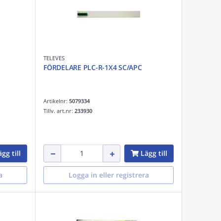
TELEVES
FÖRDELARE PLC-R-1X4 SC/APC
Artikelnr:
5079334
Tillv. art.nr:
233930
gg till
Lägg till
a
Logga in eller registrera