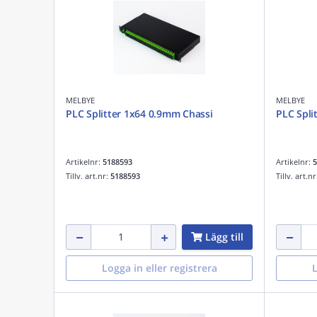
MELBYE
MELBYE
PLC Splitter 1x64 0.9mm Chassi
PLC Spli
Artikelnr:
5188593
Artikelnr:
5
Tillv. art.nr:
5188593
Tillv. art.n
Lägg till
Logga in eller registrera
L