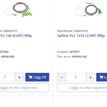
C FIBEROPTIC
HEXATRONIC FIBEROPTIC
 PLC 1x8 SC/APC 900µ
Splitter PLC 1x16 LC/APC 900µ
077656
Artikelnr:
5077677
r:
45P661082
Tillv. art.nr:
45PNN1162
Lägg till
Lä
ogga in eller registrera
Logga in eller registrer