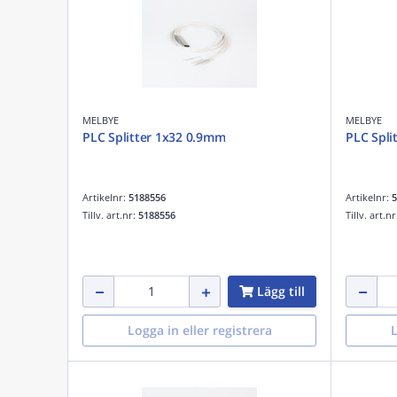
MELBYE
MELBYE
PLC Splitter 1x32 0.9mm
PLC Spli
Artikelnr:
5188556
Artikelnr:
5
Tillv. art.nr:
5188556
Tillv. art.n
Lägg till
Logga in eller registrera
L