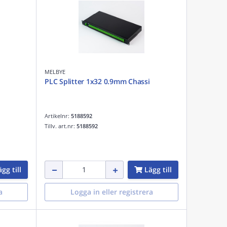
MELBYE
PLC Splitter 1x32 0.9mm Chassi
Artikelnr:
5188592
Tillv. art.nr:
5188592
gg till
Lägg till
a
Logga in eller registrera