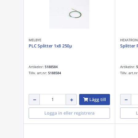
MELBYE
HEXATRONI
PLC Splitter 1x8 250µ
Splitter
Artikelnr:
5188584
Artikelnr:
5
Tillv. art.nr:
5188584
Tillv. art.n
Lägg till
Logga in eller registrera
L