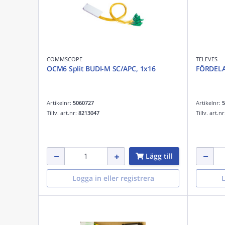
COMMSCOPE
TELEVES
OCM6 Split BUDI-M SC/APC, 1x16
FÖRDELA
Artikelnr:
5060727
Artikelnr:
5
Tillv. art.nr:
8213047
Tillv. art.n
Lägg till
Logga in eller registrera
L