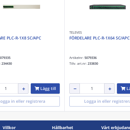
TELEVES
RE PLC-R-1X8 SC/APC
FÖRDELARE PLC-R-1X64 SC/APC
079335
Artikelnr:
5079336
r:
234430
Tillv. art.nr:
233830
Lägg till
Lä
ogga in eller registrera
Logga in eller registrer
Villkor
Hållbarhet
Vårt erbjudan