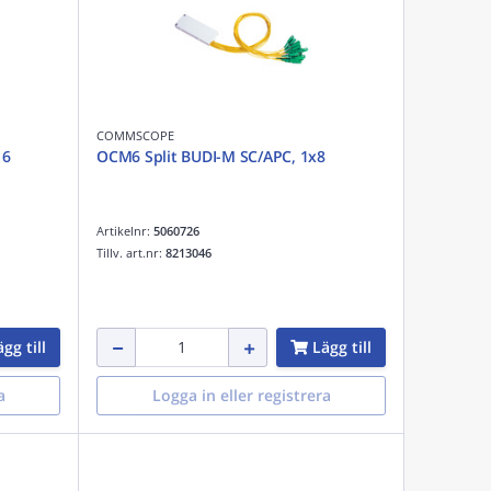
COMMSCOPE
16
OCM6 Split BUDI-M SC/APC, 1x8
Artikelnr:
5060726
Tillv. art.nr:
8213046
gg till
Lägg till
a
Logga in eller registrera