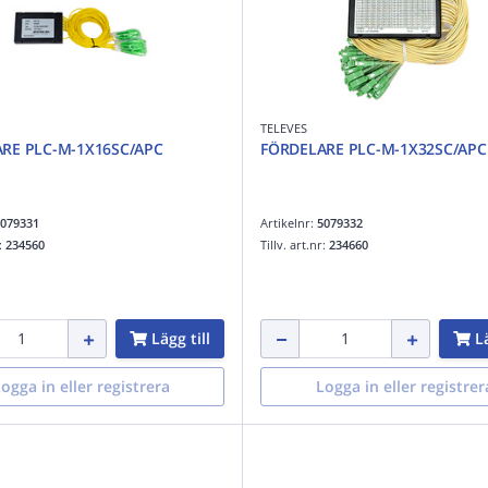
TELEVES
RE PLC-M-1X16SC/APC
FÖRDELARE PLC-M-1X32SC/APC
079331
Artikelnr:
5079332
r:
234560
Tillv. art.nr:
234660
Lägg till
Lä
ogga in eller registrera
Logga in eller registrer