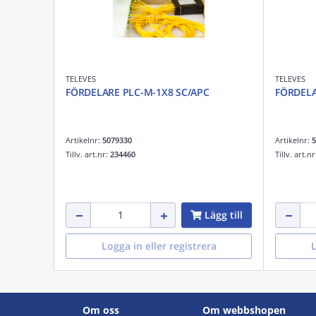
TELEVES
TELEVES
FÖRDELARE PLC-M-1X8 SC/APC
FÖRDELA
Artikelnr:
5079330
Artikelnr:
5
Tillv. art.nr:
234460
Tillv. art.n
Lägg till
Logga in eller registrera
L
Om oss
Om webbshopen