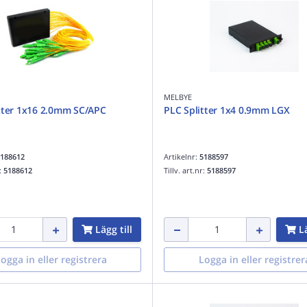
MELBYE
tter 1x16 2.0mm SC/APC
PLC Splitter 1x4 0.9mm LGX
188612
Artikelnr:
5188597
r:
5188612
Tillv. art.nr:
5188597
Lägg till
Lä
ogga in eller registrera
Logga in eller registrer