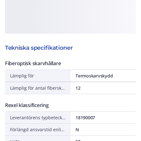
Tekniska specifikationer
Fiberoptisk skarvhållare
Lämplig för
Termoskarvskydd
Lämplig för antal fiberskarvar
12
Rexel klassificering
Leverantörens typbeteckning
18190007
Förlängd ansvarstid enligt ALEM-09
N