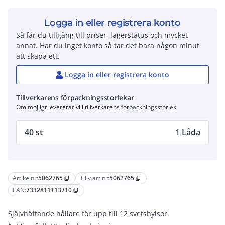
Logga in eller registrera konto
Så får du tillgång till priser, lagerstatus och mycket
annat. Har du inget konto så tar det bara någon minut
att skapa ett.
Logga in eller registrera konto
Tillverkarens förpackningsstorlekar
Om möjligt levererar vi i tillverkarens förpackningsstorlek
40 st
1 Låda
Artikelnr:
5062765
Tillv.art.nr:
5062765
content_copy
content_copy
EAN:
7332811113710
content_copy
Självhäftande hållare för upp till 12 svetshylsor.