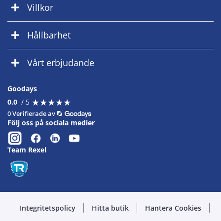
Villkor
Hållbarhet
Vårt erbjudande
Goodays
★
★
★
★
★
★
★
★
★
★
0.0
/ 5
0 Verifierade av
Följ oss på sociala medier
Team Rexel
Integritetspolicy
Hitta butik
Hantera Cookies