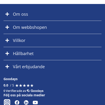
Om oss
Om webbshopen
Villkor
Hållbarhet
Vårt erbjudande
Goodays
★
★
★
★
★
★
★
★
★
★
0.0
/ 5
0 Verifierade av
Följ oss på sociala medier