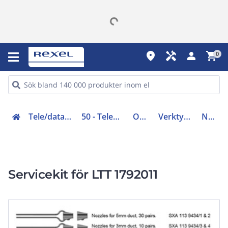
place
handyman
person
shopping_cart
0
Tele/data och säkerhet (50-63)
50 - Telenät och optomateriel
Optomateriel
Verktygskit och tillbehör
NTB101082
Servicekit för LTT 1792011