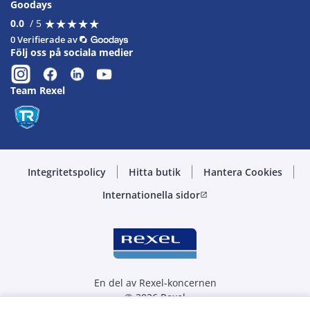
Goodays
★
★
★
★
★
★
★
★
★
★
0.0
/ 5
0 Verifierade av
Följ oss på sociala medier
Team Rexel
Integritetspolicy
Hitta butik
Hantera Cookies
Internationella sidor
open_in_new
En del av Rexel-koncernen
© 2026 Rexel