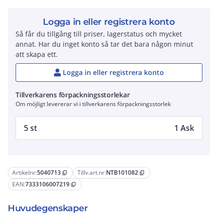
Logga in eller registrera konto
Så får du tillgång till priser, lagerstatus och mycket
annat. Har du inget konto så tar det bara någon minut
att skapa ett.
Logga in eller registrera konto
Tillverkarens förpackningsstorlekar
Om möjligt levererar vi i tillverkarens förpackningsstorlek
5 st
1 Ask
Artikelnr:
5040713
Tillv.art.nr:
NTB101082
content_copy
content_copy
EAN:
7333106007219
content_copy
Huvudegenskaper