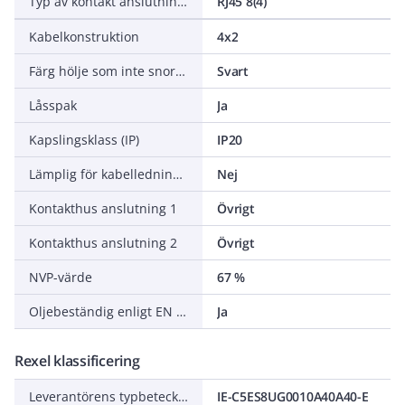
Typ av kontakt anslutning 2
RJ45 8(4)
Kabelkonstruktion
4x2
Färg hölje som inte snor sig
Svart
Låsspak
Ja
Kapslingsklass (IP)
IP20
Lämplig för kabelledningskedja
Nej
Kontakthus anslutning 1
Övrigt
Kontakthus anslutning 2
Övrigt
NVP-värde
67 %
Oljebeständig enligt EN IEC 60811-404
Ja
Rexel klassificering
Leverantörens typbeteckning
IE-C5ES8UG0010A40A40-E