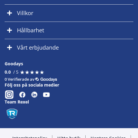
Villkor
Hållbarhet
Vårt erbjudande
Goodays
★
★
★
★
★
★
★
★
★
★
0.0
/ 5
0 Verifierade av
Följ oss på sociala medier
Team Rexel