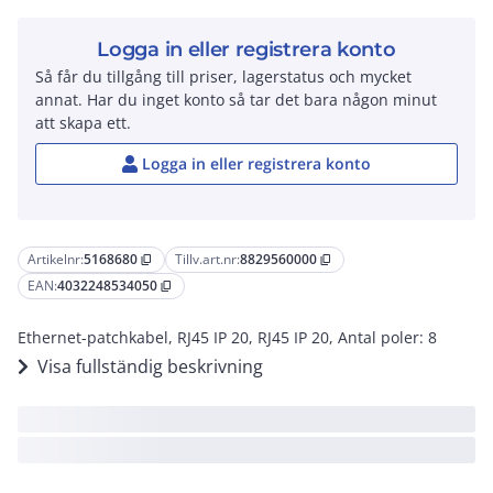
Logga in eller registrera konto
Så får du tillgång till priser, lagerstatus och mycket
annat. Har du inget konto så tar det bara någon minut
att skapa ett.
Logga in eller registrera konto
Artikelnr:
5168680
Tillv.art.nr:
8829560000
content_copy
content_copy
EAN:
4032248534050
content_copy
Ethernet-patchkabel, RJ45 IP 20, RJ45 IP 20, Antal poler: 8
Visa fullständig beskrivning