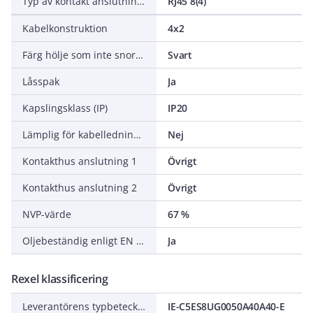
Typ av kontakt anslutning 2
RJ45 8(4)
Kabelkonstruktion
4x2
Färg hölje som inte snor sig
Svart
Låsspak
Ja
Kapslingsklass (IP)
IP20
Lämplig för kabelledningskedja
Nej
Kontakthus anslutning 1
Övrigt
Kontakthus anslutning 2
Övrigt
NVP-värde
67 %
Oljebeständig enligt EN IEC 60811-404
Ja
Rexel klassificering
Leverantörens typbeteckning
IE-C5ES8UG0050A40A40-E