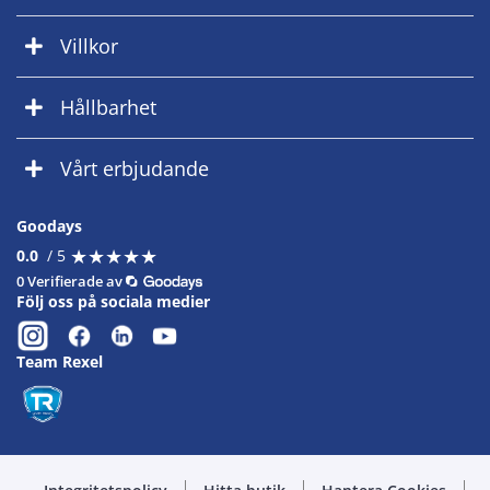
Villkor
Hållbarhet
Vårt erbjudande
Goodays
★
★
★
★
★
★
★
★
★
★
0.0
/ 5
0 Verifierade av
Följ oss på sociala medier
Team Rexel