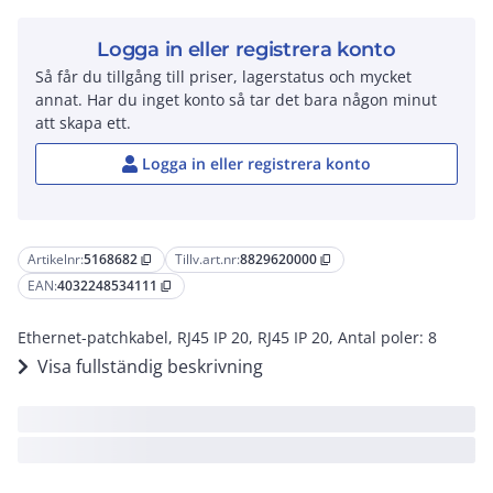
Logga in eller registrera konto
Så får du tillgång till priser, lagerstatus och mycket
annat. Har du inget konto så tar det bara någon minut
att skapa ett.
Logga in eller registrera konto
Artikelnr:
5168682
Tillv.art.nr:
8829620000
content_copy
content_copy
EAN:
4032248534111
content_copy
Ethernet-patchkabel, RJ45 IP 20, RJ45 IP 20, Antal poler: 8
Visa fullständig beskrivning