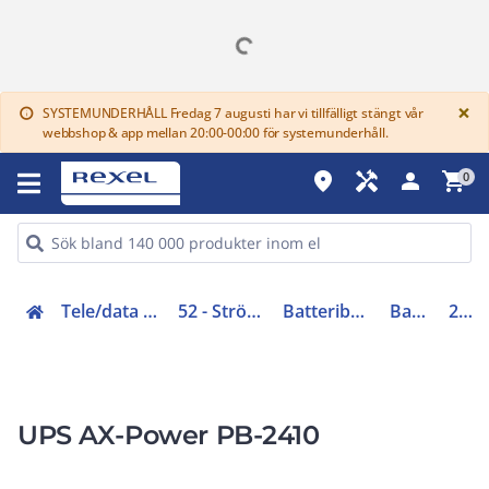
G
×
SYSTEMUNDERHÅLL Fredag 7 augusti har vi tillfälligt stängt vår
info
webbshop & app mellan 20:00-00:00 för systemunderhåll.
place
handyman
person
shopping_cart
0
Tele/data och säkerhet (50-63)
52 - Strömförsörjning, UPS
Batteribackup och tillbehör
Batteribackup
2-3790
UPS AX-Power PB-2410