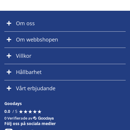
Om oss
Om webbshopen
Villkor
Hållbarhet
Vårt erbjudande
Goodays
★
★
★
★
★
★
★
★
★
★
0.0
/ 5
0 Verifierade av
Följ oss på sociala medier