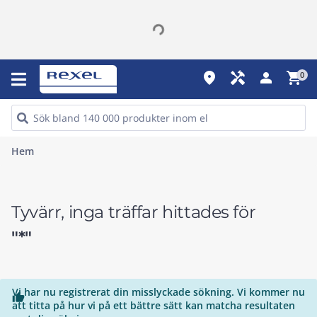
place
handyman
person
shopping_cart
0
Hem
Tyvärr, inga träffar hittades för
"*"
Vi har nu registrerat din misslyckade sökning. Vi kommer nu

att titta på hur vi på ett bättre sätt kan matcha resultaten