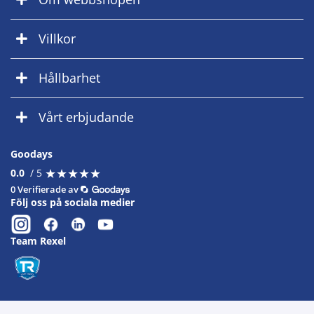
Villkor
Hållbarhet
Vårt erbjudande
Goodays
★
★
★
★
★
★
★
★
★
★
0.0
/ 5
0 Verifierade av
Följ oss på sociala medier
Team Rexel