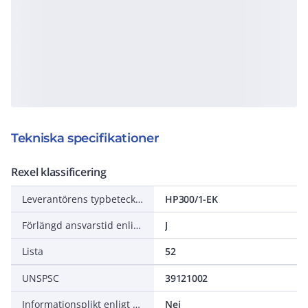
Tekniska specifikationer
Rexel klassificering
Leverantörens typbeteckning
HP300/1-EK
Förlängd ansvarstid enligt ALEM-09
J
Lista
52
UNSPSC
39121002
Informationsplikt enligt REACH
Nej