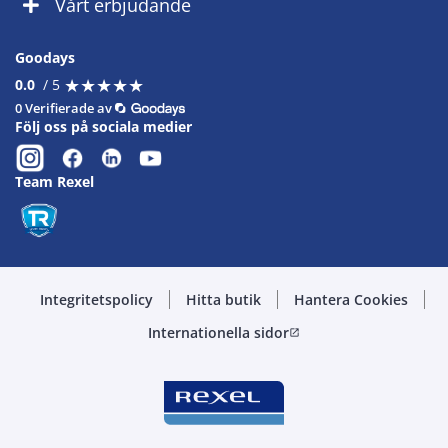
Vårt erbjudande
Goodays
★
★
★
★
★
★
★
★
★
★
0.0
/ 5
0 Verifierade av
Följ oss på sociala medier
Team Rexel
Integritetspolicy
Hitta butik
Hantera Cookies
Internationella sidor
open_in_new