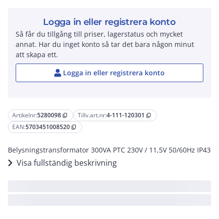
Logga in eller registrera konto
Så får du tillgång till priser, lagerstatus och mycket
annat. Har du inget konto så tar det bara någon minut
att skapa ett.
Logga in eller registrera konto
Artikelnr:
5280098
Tillv.art.nr:
4-111-120301
content_copy
content_copy
EAN:
5703451008520
content_copy
Belysningstransformator 300VA PTC 230V / 11,5V 50/60Hz IP43
Visa fullständig beskrivning