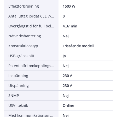
Effektförbrukning
1500 W
Antal uttag jordat CEE 7/3 (Typ F)
0
Övergångstid för full belastning
4.37 min
Nätverkshantering
Nej
Konstruktionstyp
Fristående modell
USB-gränssnitt
Ja
Potentialfri omkopplingskontakt
Nej
Inspänning
230 V
Utspänning
230 V
SNMP
Nej
USV- teknik
Online
Med kommunikationsgränssnitt RS 232
Nej