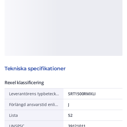
Tekniska specifikationer
Rexel klassificering
Leverantörens typbeteckning
SRT1500RMXLI
Förlängd ansvarstid enligt ALEM-09
J
Lista
52
UNSPSC
39121011