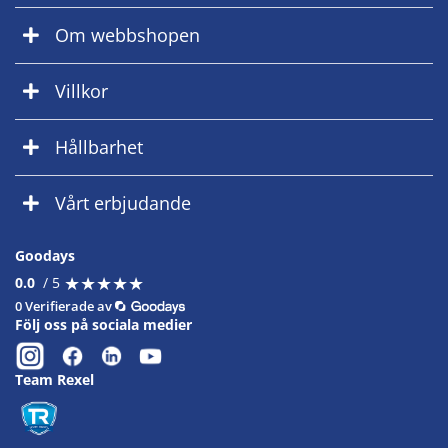
Om webbshopen
Villkor
Hållbarhet
Vårt erbjudande
Goodays
★
★
★
★
★
★
★
★
★
★
0.0
/ 5
0 Verifierade av
Följ oss på sociala medier
Team Rexel