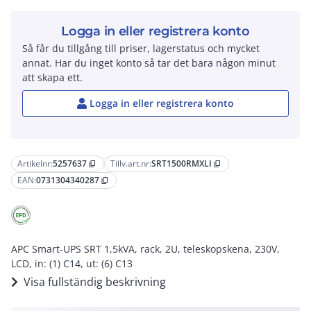
Logga in eller registrera konto
Så får du tillgång till priser, lagerstatus och mycket
annat. Har du inget konto så tar det bara någon minut
att skapa ett.
Logga in eller registrera konto
Artikelnr:
5257637
Tillv.art.nr:
SRT1500RMXLI
content_copy
content_copy
EAN:
0731304340287
content_copy
APC Smart-UPS SRT 1,5kVA, rack, 2U, teleskopskena, 230V,
LCD, in: (1) C14, ut: (6) C13
Visa fullständig beskrivning