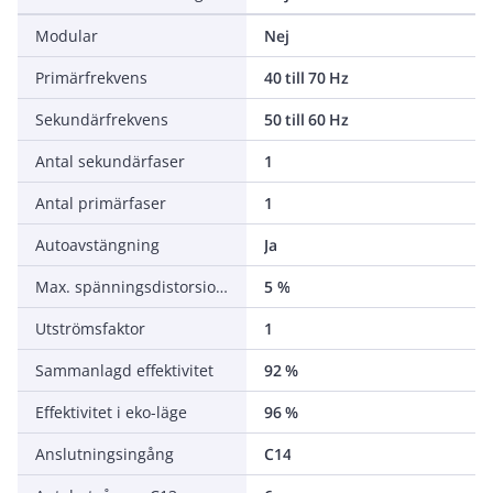
Modular
Nej
Primärfrekvens
40 till 70 Hz
Sekundärfrekvens
50 till 60 Hz
Antal sekundärfaser
1
Antal primärfaser
1
Autoavstängning
Ja
Max. spänningsdistorsion (linjär belastning)
5 %
Utströmsfaktor
1
Sammanlagd effektivitet
92 %
Effektivitet i eko-läge
96 %
Anslutningsingång
C14