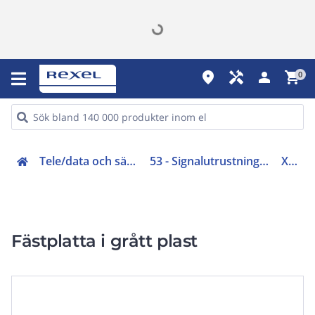
place
handyman
person
shopping_cart
0
Tele/data och säkerhet (50-63)
53 - Signalutrustningar och batterier
XVZ01
Fästplatta i grått plast