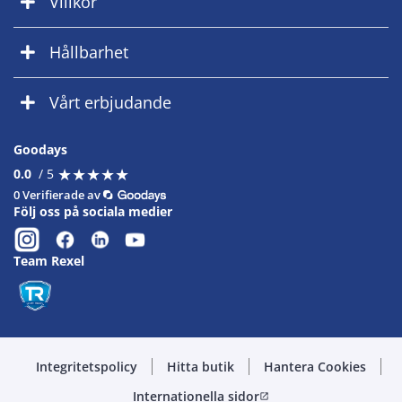
Villkor
Hållbarhet
Vårt erbjudande
Goodays
★
★
★
★
★
★
★
★
★
★
0.0
/ 5
0 Verifierade av
Följ oss på sociala medier
Team Rexel
Integritetspolicy
Hitta butik
Hantera Cookies
Internationella sidor
open_in_new