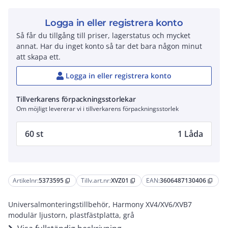
Logga in eller registrera konto
Så får du tillgång till priser, lagerstatus och mycket
annat. Har du inget konto så tar det bara någon minut
att skapa ett.
Logga in eller registrera konto
Tillverkarens förpackningsstorlekar
Om möjligt levererar vi i tillverkarens förpackningsstorlek
60 st
1 Låda
Artikelnr:
5373595
Tillv.art.nr:
XVZ01
EAN:
3606487130406
content_copy
content_copy
content_copy
Universalmonteringstillbehör, Harmony XV4/XV6/XVB7
modulär ljustorn, plastfästplatta, grå