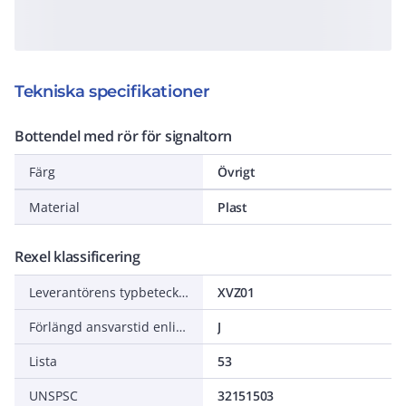
Tekniska specifikationer
Bottendel med rör för signaltorn
Färg
Övrigt
Material
Plast
Rexel klassificering
Leverantörens typbeteckning
XVZ01
Förlängd ansvarstid enligt ALEM-09
J
Lista
53
UNSPSC
32151503