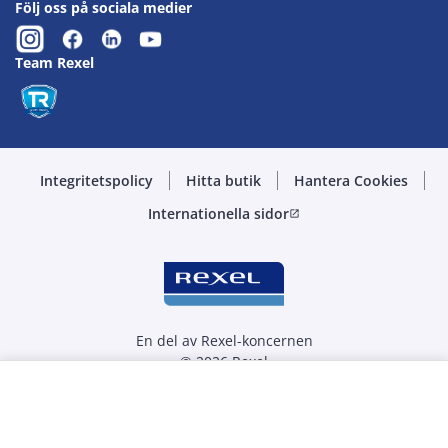
Följ oss på sociala medier
Team Rexel
Integritetspolicy
Hitta butik
Hantera Cookies
Internationella sidor
open_in_new
En del av Rexel-koncernen
© 2026 Rexel
Välj kvantitet
st
-
+