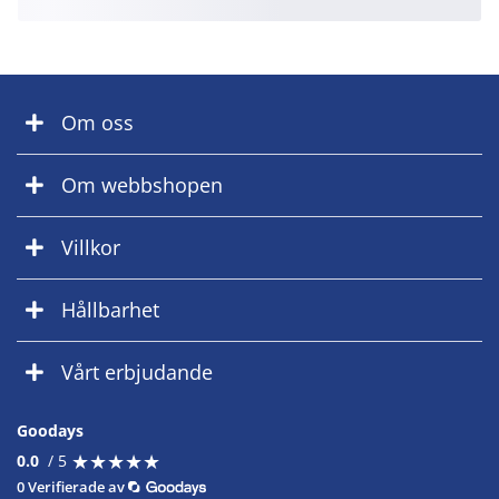
Om oss
Om webbshopen
Villkor
Hållbarhet
Vårt erbjudande
Goodays
★
★
★
★
★
★
★
★
★
★
0.0
/ 5
0 Verifierade av