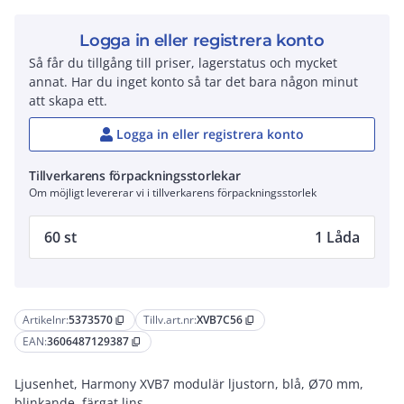
Logga in eller registrera konto
Så får du tillgång till priser, lagerstatus och mycket
annat. Har du inget konto så tar det bara någon minut
att skapa ett.
Logga in eller registrera konto
Tillverkarens förpackningsstorlekar
Om möjligt levererar vi i tillverkarens förpackningsstorlek
60 st
1 Låda
Artikelnr:
5373570
Tillv.art.nr:
XVB7C56
content_copy
content_copy
EAN:
3606487129387
content_copy
Ljusenhet, Harmony XVB7 modulär ljustorn, blå, Ø70 mm,
blinkande, färgat lins