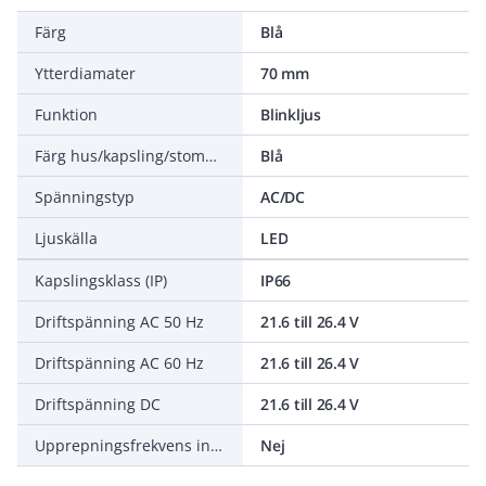
Färg
Blå
Ytterdiamater
70 mm
Funktion
Blinkljus
Färg hus/kapsling/stomme
Blå
Spänningstyp
AC/DC
Ljuskälla
LED
Kapslingsklass (IP)
IP66
Driftspänning AC 50 Hz
21.6 till 26.4 V
Driftspänning AC 60 Hz
21.6 till 26.4 V
Driftspänning DC
21.6 till 26.4 V
Upprepningsfrekvens inställbar
Nej