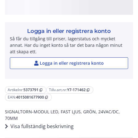
Logga in eller registrera konto
Så får du tillgång till priser, lagerstatus och mycket
annat. Har du inget konto så tar det bara någon minut
att skapa ett.
Logga in eller registrera konto
Artikelnr:
5373791
Tillv.art.nr:
Y7-171462
content_copy
content_copy
EAN:
4015081677900
content_copy
SIGNALTORN-MODUL LED, FAST LJUS, GRÖN, 24VAC/DC,
70MM
Visa fullständig beskrivning