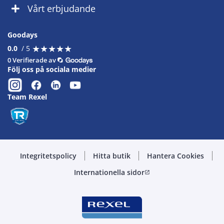
Vårt erbjudande
Goodays
★
★
★
★
★
★
★
★
★
★
0.0
/ 5
0 Verifierade av
Följ oss på sociala medier
Team Rexel
Integritetspolicy
Hitta butik
Hantera Cookies
Internationella sidor
open_in_new