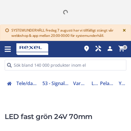
G
×
SYSTEMUNDERHÅLL Fredag 7 augusti har vi tillfälligt stängt vår
info
webbshop & app mellan 20:00-00:00 för systemunderhåll.
place
handyman
person
shopping_cart
0
Tele/data och säkerhet (50-63)
53 - Signalutrustningar och batterier
Varningsljus och ljud
Ljustorn
Pelarljus/ljusmoduler
Y7-171462
LED fast grön 24V 70mm