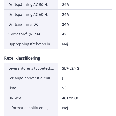
Driftspänning AC 50 Hz
24 V
Driftspänning AC 60 Hz
24 V
Driftspänning DC
24 V
Skyddsnivå (NEMA)
4X
Upprepningsfrekvens inställbar
Nej
Rexel klassificering
Leverantörens typbeteckning
SL7-L24-G
Förlängd ansvarstid enligt ALEM-09
J
Lista
53
UNSPSC
46171500
Informationsplikt enligt REACH
Nej