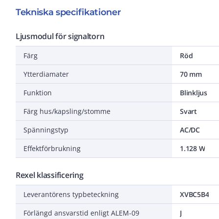
Tekniska specifikationer
Ljusmodul för signaltorn
Färg
Röd
Ytterdiamater
70 mm
Funktion
Blinkljus
Färg hus/kapsling/stomme
Svart
Spänningstyp
AC/DC
Effektförbrukning
1.128 W
Rexel klassificering
Leverantörens typbeteckning
XVBC5B4
Förlängd ansvarstid enligt ALEM-09
J