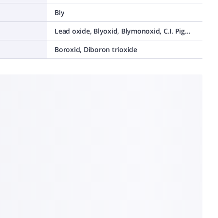
Bly
Lead oxide, Blyoxid, Blymonoxid, C.I. Pigment Yellow 46 , C.I. 77577, Litharge, Lead(II) oxide
Boroxid, Diboron trioxide