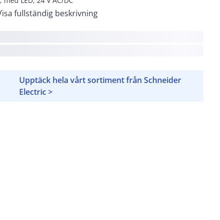
s, med LED, 24 V AC/DC
Visa fullständig beskrivning
Upptäck hela vårt sortiment från Schneider
Electric >