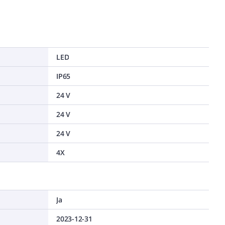
LED
IP65
24 V
24 V
24 V
4X
Ja
2023-12-31