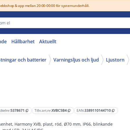
webbshop & app mellan 20:00-00:00 för systemunderhåll.
nde
Hållbarhet
Aktuellt
stningar och batterier
Varningsljus och ljud
Ljustorn
tikelnr:
5378671
Tillv.art.nr:
XVBC5B4
EAN:
3389110144710
content_copy
content_copy
content_copy
senhet, Harmony XVB, plast, röd, Ø70 mm, IP66, blinkande