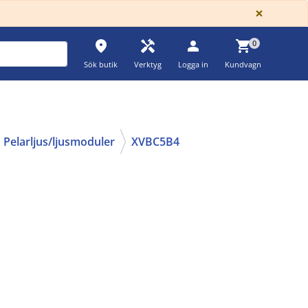
GLOBA
×
place
handyman
person
shopping_cart
0
Sök butik
Verktyg
Logga in
Kundvagn
Pelarljus/ljusmoduler
XVBC5B4