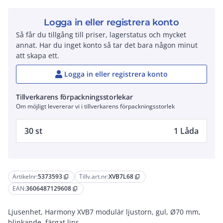
Logga in eller registrera konto
Så får du tillgång till priser, lagerstatus och mycket
annat. Har du inget konto så tar det bara någon minut
att skapa ett.
Logga in eller registrera konto
Tillverkarens förpackningsstorlekar
Om möjligt levererar vi i tillverkarens förpackningsstorlek
30 st
1 Låda
Artikelnr:
5373593
Tillv.art.nr:
XVB7L68
content_copy
content_copy
EAN:
3606487129608
content_copy
Ljusenhet, Harmony XVB7 modulär ljustorn, gul, Ø70 mm,
blinkande, färgat lins