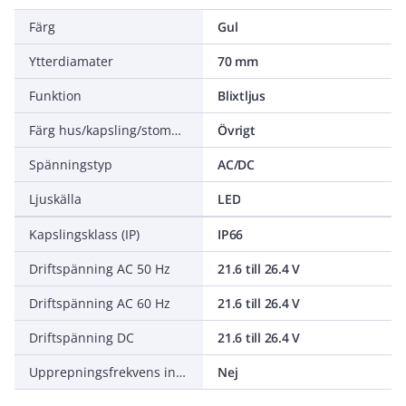
Färg
Gul
Ytterdiamater
70 mm
Funktion
Blixtljus
Färg hus/kapsling/stomme
Övrigt
Spänningstyp
AC/DC
Ljuskälla
LED
Kapslingsklass (IP)
IP66
Driftspänning AC 50 Hz
21.6 till 26.4 V
Driftspänning AC 60 Hz
21.6 till 26.4 V
Driftspänning DC
21.6 till 26.4 V
Upprepningsfrekvens inställbar
Nej