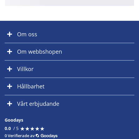
Om oss
Om webbshopen
Villkor
Hållbarhet
Vårt erbjudande
Goodays
★
★
★
★
★
★
★
★
★
★
0.0
/ 5
0 Verifierade av