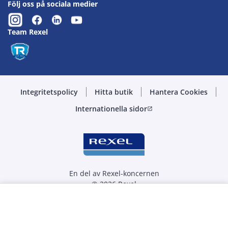
Följ oss på sociala medier
Team Rexel
Integritetspolicy
Hitta butik
Hantera Cookies
Internationella sidor
open_in_new
En del av Rexel-koncernen
© 2026 Rexel
Välj kvantitet
st
-
+