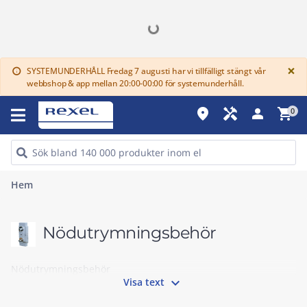
G
×
SYSTEMUNDERHÅLL Fredag 7 augusti har vi tillfälligt stängt vår
info
webbshop & app mellan 20:00-00:00 för systemunderhåll.
place
handyman
person
shopping_cart
0
Hem
Nödutrymningsbehör
Nödutrymningsbehör

Visa text