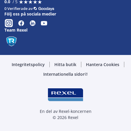
★
★
★
★
★
★
★
★
★
★
0.0
/ 5
0 Verifierade av
Följ oss på sociala medier
Team Rexel
Integritetspolicy
Hitta butik
Hantera Cookies
Internationella sidor
open_in_new
En del av Rexel-koncernen
© 2026 Rexel