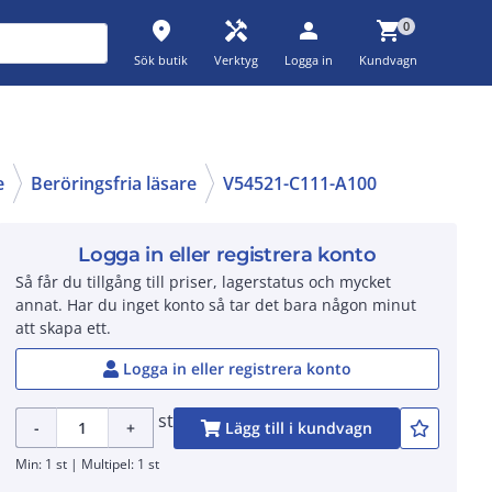
place
handyman
person
shopping_cart
0
Sök butik
Verktyg
Logga in
Kundvagn
e
Beröringsfria läsare
V54521-C111-A100
Logga in eller registrera konto
Så får du tillgång till priser, lagerstatus och mycket
annat. Har du inget konto så tar det bara någon minut
att skapa ett.
Logga in eller registrera konto
st
-
+
Lägg till i kundvagn
Min: 1 st | Multipel: 1 st