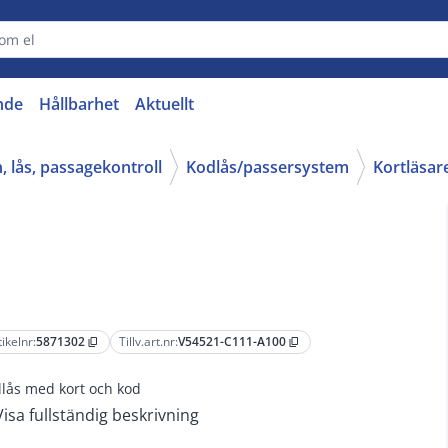
nde
Hållbarhet
Aktuellt
n, lås, passagekontroll
Kodlås/passersystem
Kortläsar
tikelnr:
5871302
Tillv.art.nr:
V54521-C111-A100
content_copy
content_copy
lås med kort och kod
Visa fullständig beskrivning