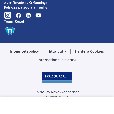
0 Verifierade av
Följ oss på sociala medier
Team Rexel
Integritetspolicy
Hitta butik
Hantera Cookies
Internationella sidor
open_in_new
En del av Rexel-koncernen
© 2026 Rexel
Välj kvantitet