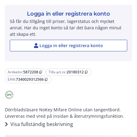
Logga in eller registrera konto
Så får du tillgång till priser, lagerstatus och mycket
annat. Har du inget konto så tar det bara någon minut
att skapa ett.
Logga in eller registrera konto
Artikelnr:
5872208
Tillv.art.nr:
20180312
content_copy
content_copy
EAN:
7340029312566
content_copy
Dörrbladsläsare NoKey Mifare Online utan tangentbord.
Levereras med vred på insidan & återutrymningsfunktion.
Visa fullständig beskrivning