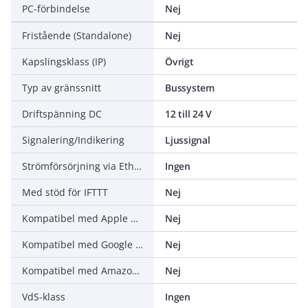
PC-förbindelse
Nej
Fristående (Standalone)
Nej
Kapslingsklass (IP)
Övrigt
Typ av gränssnitt
Bussystem
Driftspänning DC
12 till 24 V
Signalering/Indikering
Ljussignal
Strömförsörjning via Ethernet (PoE)
Ingen
Med stöd för IFTTT
Nej
Kompatibel med Apple HomeKit
Nej
Kompatibel med Google Assistant
Nej
Kompatibel med Amazon Alexa
Nej
VdS-klass
Ingen