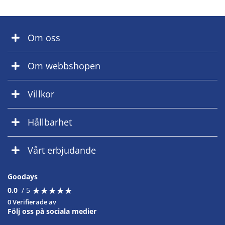
Om oss
Om webbshopen
Villkor
Hållbarhet
Vårt erbjudande
Goodays
★
★
★
★
★
★
★
★
★
★
0.0
/ 5
0 Verifierade av
Följ oss på sociala medier