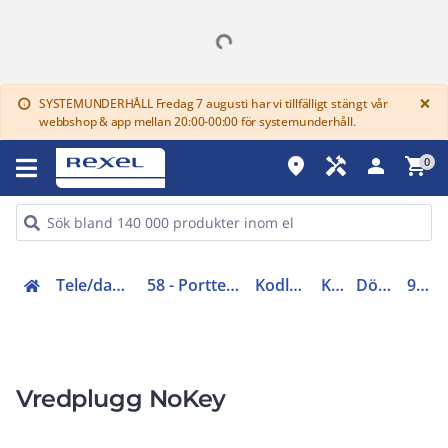
G
×
SYSTEMUNDERHÅLL Fredag 7 augusti har vi tillfälligt stängt vår
info
webbshop & app mellan 20:00-00:00 för systemunderhåll.
place
handyman
person
shopping_cart
0
Tele/data och säkerhet (50-63)
58 - Porttelefon, lås, passagekontroll
Kodlås/passersystem
Kortläsare
Dörrbladsläsare
94500072
Vredplugg NoKey