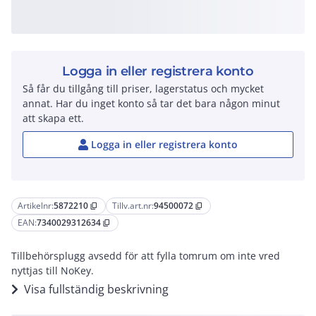
Logga in eller registrera konto
Så får du tillgång till priser, lagerstatus och mycket
annat. Har du inget konto så tar det bara någon minut
att skapa ett.
Logga in eller registrera konto
Artikelnr:
5872210
Tillv.art.nr:
94500072
content_copy
content_copy
EAN:
7340029312634
content_copy
Tillbehörsplugg avsedd för att fylla tomrum om inte vred
nyttjas till NoKey.
Visa fullständig beskrivning