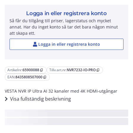
Logga in eller registrera konto
Så får du tillgång till priser, lagerstatus och mycket
annat. Har du inget konto så tar det bara någon minut
att skapa ett.
Logga in eller registrera konto
Artikelnr:
65900088
Tillv.art.nr:
NVR7232-IO-PRO
content_copy
content_copy
EAN:
8435808507000
content_copy
VESTA NVR IP Ultra AI 32 kanaler med 4K HDMI-utgångar
Visa fullständig beskrivning