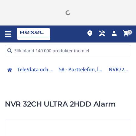
place
handyman
person
shopping_cart
0
Tele/data och säkerhet (50-63)
58 - Porttelefon, lås, passagekontroll
NVR7232-IO-PRO
NVR 32CH ULTRA 2HDD Alarm