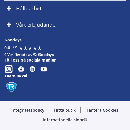
Hållbarhet
Vårt erbjudande
Goodays
★
★
★
★
★
★
★
★
★
★
0.0
/ 5
0 Verifierade av
Följ oss på sociala medier
Team Rexel
Integritetspolicy
Hitta butik
Hantera Cookies
Internationella sidor
open_in_new