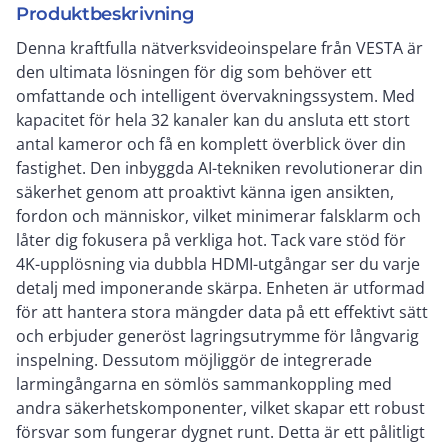
Produktbeskrivning
Denna kraftfulla nätverksvideoinspelare från VESTA är
den ultimata lösningen för dig som behöver ett
omfattande och intelligent övervakningssystem. Med
kapacitet för hela 32 kanaler kan du ansluta ett stort
antal kameror och få en komplett överblick över din
fastighet. Den inbyggda AI-tekniken revolutionerar din
säkerhet genom att proaktivt känna igen ansikten,
fordon och människor, vilket minimerar falsklarm och
låter dig fokusera på verkliga hot. Tack vare stöd för
4K-upplösning via dubbla HDMI-utgångar ser du varje
detalj med imponerande skärpa. Enheten är utformad
för att hantera stora mängder data på ett effektivt sätt
och erbjuder generöst lagringsutrymme för långvarig
inspelning. Dessutom möjliggör de integrerade
larmingångarna en sömlös sammankoppling med
andra säkerhetskomponenter, vilket skapar ett robust
försvar som fungerar dygnet runt. Detta är ett pålitligt