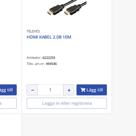
TELEVES
HDMI KABEL 2.0B 10M
Artikelnr:
6222255
Tillv. art.nr:
494546
gg till
Lägg till
a
Logga in eller registrera