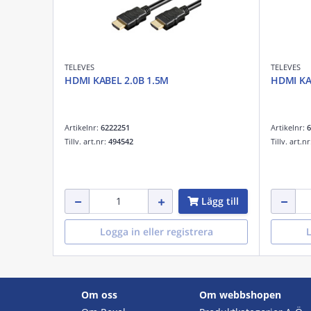
TELEVES
TELEVES
HDMI KABEL 2.0B 1.5M
HDMI KA
Artikelnr:
6222251
Artikelnr:
6
Tillv. art.nr:
494542
Tillv. art.n
Lägg till
Logga in eller registrera
L
Om oss
Om webbshopen