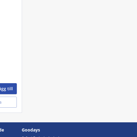
gg till
a
de
Goodays