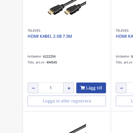
TELEVES
TELEVES
HDMI KABEL 2.0B 7.5M
HDMI KA
Artikelnr:
6222254
Artikelnr:
6
Tillv. art.nr:
494545
Tillv. art.n
Lägg till
Logga in eller registrera
L