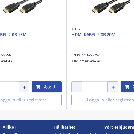
TELEVES
BEL 2.0B 15M
HDMI KABEL 2.0B 20M
222256
Artikelnr:
6222257
r:
494547
Tillv. art.nr:
494548
Lägg till
Lä
ogga in eller registrera
Logga in eller registrer
Villkor
Hållbarhet
Vårt erbjudan