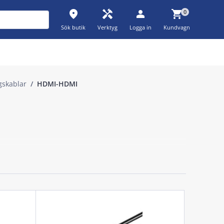
place
handyman
person
shopping_cart
0
Sök butik
Verktyg
Logga in
Kundvagn
gskablar
HDMI-HDMI