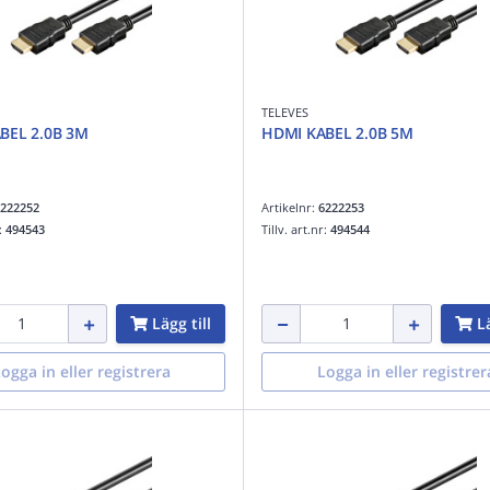
TELEVES
BEL 2.0B 3M
HDMI KABEL 2.0B 5M
222252
Artikelnr:
6222253
r:
494543
Tillv. art.nr:
494544
Lägg till
Lä
ogga in eller registrera
Logga in eller registrer