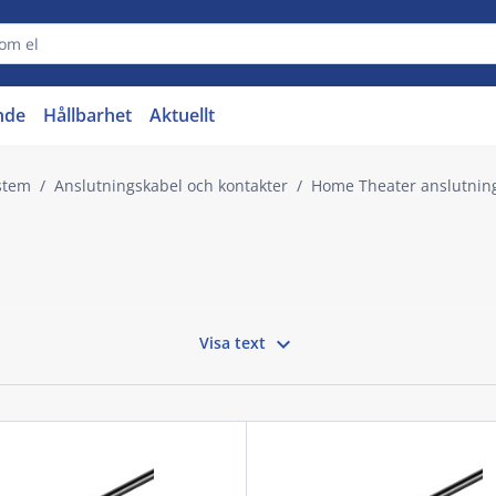
nde
Hållbarhet
Aktuellt
stem
Anslutningskabel och kontakter
Home Theater anslutnin

Visa text