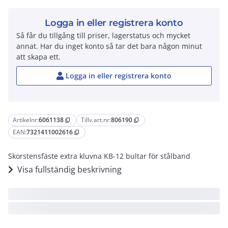
Logga in eller registrera konto
Så får du tillgång till priser, lagerstatus och mycket
annat. Har du inget konto så tar det bara någon minut
att skapa ett.
Logga in eller registrera konto
Artikelnr:
6061138
Tillv.art.nr:
806190
content_copy
content_copy
EAN:
7321411002616
content_copy
Skorstensfäste extra kluvna KB-12 bultar för stålband
Visa fullständig beskrivning