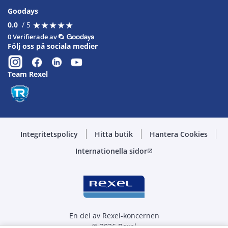
Goodays
★
★
★
★
★
★
★
★
★
★
0.0
/ 5
0 Verifierade av
Följ oss på sociala medier
Team Rexel
Integritetspolicy
Hitta butik
Hantera Cookies
Internationella sidor
open_in_new
En del av Rexel-koncernen
© 2026 Rexel