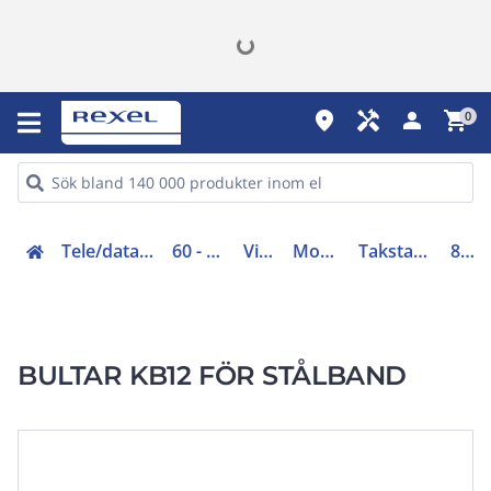
place
handyman
person
shopping_cart
0
Tele/data och säkerhet (50-63)
60 - Antennsystem
Villamateriel
Montagematerial
Takstativ/skorstensfäste
806190
BULTAR KB12 FÖR STÅLBAND