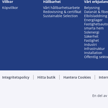
Villkor
Hållbarhet
Vårt erbjudan
Köpvillkor
Vårt hållbarhetsarbete
Belysning
Redovisning & certifikat
Datanät & fibe
Sustainable Selection
Elbilsladdning
Energilager
Fastighetsaut
smarta hem
Solenergi
Säkerhet
Fastighet
Industri
Infrastruktur
Installation
Offentlig sekto
Integritetspolicy
Hitta butik
Hantera Cookies
Inter
En del av