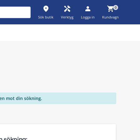
place
handyman
person
shopping_cart
0
Sök butik
Verktyg
Logga in
Kundvagn
ten mot din sökning.
in sökning: