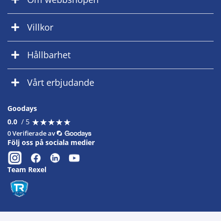
Villkor
Hållbarhet
Vårt erbjudande
Goodays
★
★
★
★
★
★
★
★
★
★
0.0
/ 5
0 Verifierade av
Följ oss på sociala medier
Team Rexel