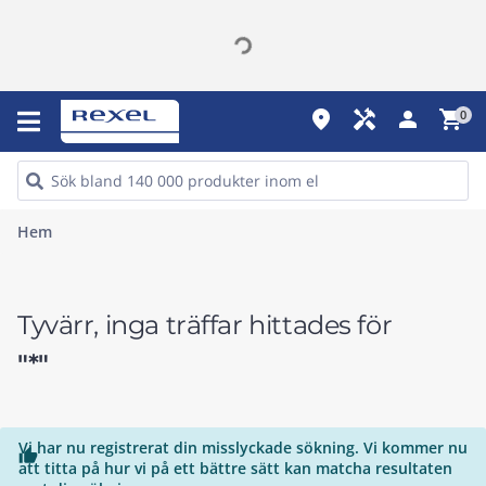
place
handyman
person
shopping_cart
0
Hem
Tyvärr, inga träffar hittades för
"*"
Vi har nu registrerat din misslyckade sökning. Vi kommer nu

att titta på hur vi på ett bättre sätt kan matcha resultaten