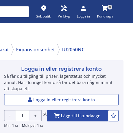
place
handyman
person
shopping_cart
0
Sök butik
Verktyg
Logga in
Kundvagn
arat
Expansionsenhet
IU2050NC
Logga in eller registrera konto
Så får du tillgång till priser, lagerstatus och mycket
annat. Har du inget konto så tar det bara någon minut
att skapa ett.
Logga in eller registrera konto
st
-
+
Lägg till i kundvagn
Min: 1 st | Multipel: 1 st