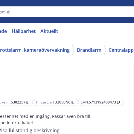
nde
Hållbarhet
Aktuellt
nbrottslarm, kameraövervakning
Brandlarm
Centralapp
tikelnr:
6302257
Tillv.art.nr:
IU2050NC
EAN:
5713192408473
content_copy
content_copy
content_copy
essenhet med en ingång. Passar även bra till
medetektorkabel
Visa fullständig beskrivning