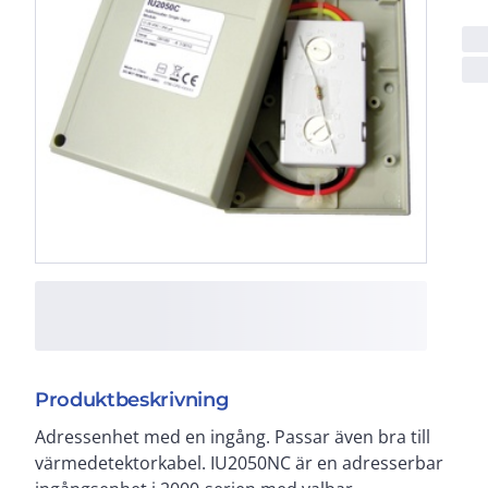
Produktbeskrivning
Adressenhet med en ingång. Passar även bra till
linjeövervakning för att övervaka normalt öppna eller
värmedetektorkabel. IU2050NC är en adresserbar
normalt slutna kontakter. Enheten är slingdriven och