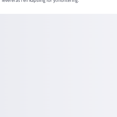
levereras i en kapsling för ytmontering.