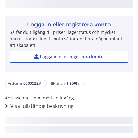
Logga in eller registrera konto
Så får du tillgång till priser, lagerstatus och mycket
annat. Har du inget konto så tar det bara någon minut
att skapa ett.
Logga in eller registrera konto
Artikelnr:
6300522
Tillv.art.nr:
II950I
content_copy
content_copy
Adressenhet mini med en ingång
Visa fullständig beskrivning