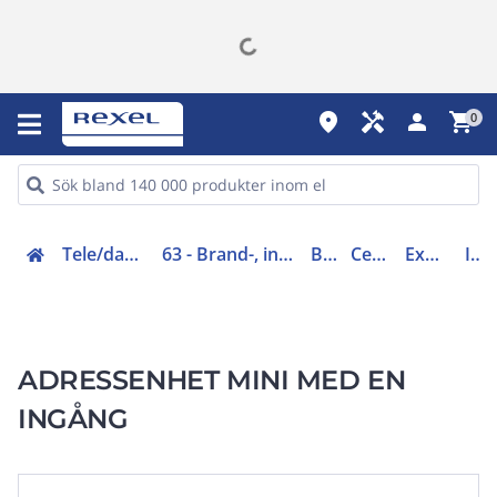
place
handyman
person
shopping_cart
0
Tele/data och säkerhet (50-63)
63 - Brand-, inbrottslarm, kameraövervakning
Brandlarm
Centralapparat
Expansionsenhet
II950I
ADRESSENHET MINI MED EN
INGÅNG