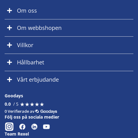
Om oss
Om webbshopen
Villkor
Hållbarhet
Vårt erbjudande
Goodays
★
★
★
★
★
★
★
★
★
★
0.0
/ 5
0 Verifierade av
Följ oss på sociala medier
Team Rexel