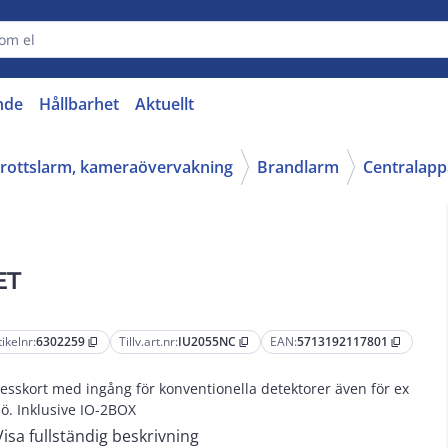
nde
Hållbarhet
Aktuellt
nbrottslarm, kameraövervakning
Brandlarm
Centralapp
ET
tikelnr:
6302259
Tillv.art.nr:
IU2055NC
EAN:
5713192117801
content_copy
content_copy
content_copy
esskort med ingång för konventionella detektorer även för ex
jö. Inklusive IO-2BOX
Visa fullständig beskrivning