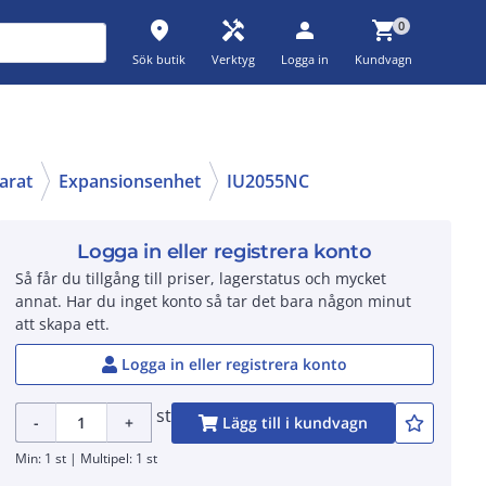
place
handyman
person
shopping_cart
0
Sök butik
Verktyg
Logga in
Kundvagn
arat
Expansionsenhet
IU2055NC
Logga in eller registrera konto
Så får du tillgång till priser, lagerstatus och mycket
annat. Har du inget konto så tar det bara någon minut
att skapa ett.
Logga in eller registrera konto
st
-
+
Lägg till i kundvagn
Min: 1 st | Multipel: 1 st