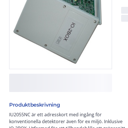
Produktbeskrivning
IU2055NC är ett adresskort med ingång för
adresserbar brandlarmscentral. IU2055NC gör det
konventionella detektorer även för ex miljö. Inklusive
möjligt för den adresserbara panelen att övervaka