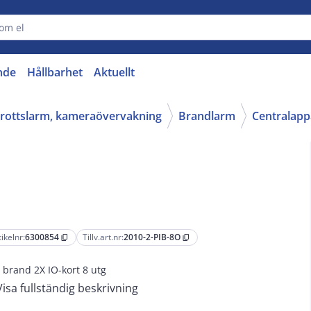
nde
Hållbarhet
Aktuellt
nbrottslarm, kameraövervakning
Brandlarm
Centralapp
tikelnr:
6300854
Tillv.art.nr:
2010-2-PIB-8O
content_copy
content_copy
 brand 2X IO-kort 8 utg
Visa fullständig beskrivning