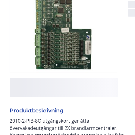
Produktbeskrivning
2010-2-PIB-8O utgångskort ger åtta
framsidan av huvudkortet inne i centralerna med stor
övervakadeutgångar till 2X brandlarmcentraler.
kapsling med version 3 eller senare. Ingen ytterligare