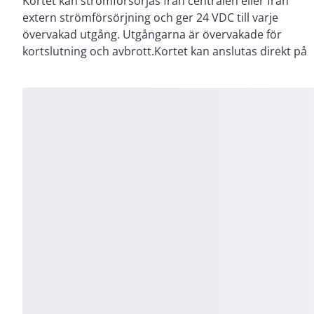
Kortet kan strömförsörjas från centralen eller från
kabeldragning behövs. Kortet är försett med jackbara
extern strömförsörjning och ger 24 VDC till varje
kopplingsplintar för anslutning till yttre ledningsnät.
övervakad utgång. Utgångarna är övervakade för
En extern strömkälla kan anslutas direkt på kortet för
kortslutning och avbrott.Kortet kan anslutas direkt på