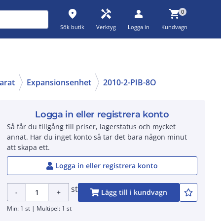
place
handyman
person
shopping_cart
0
Sök butik
Verktyg
Logga in
Kundvagn
arat
Expansionsenhet
2010-2-PIB-8O
Logga in eller registrera konto
Så får du tillgång till priser, lagerstatus och mycket
annat. Har du inget konto så tar det bara någon minut
att skapa ett.
Logga in eller registrera konto
st
-
+
Lägg till i kundvagn
Min: 1 st | Multipel: 1 st