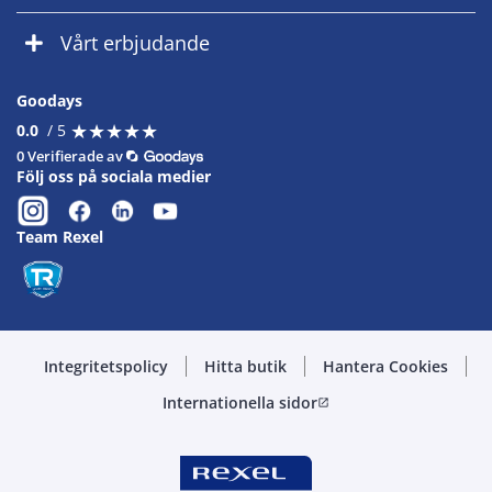
Vårt erbjudande
Goodays
★
★
★
★
★
★
★
★
★
★
0.0
/ 5
0 Verifierade av
Följ oss på sociala medier
Team Rexel
Integritetspolicy
Hitta butik
Hantera Cookies
Internationella sidor
open_in_new