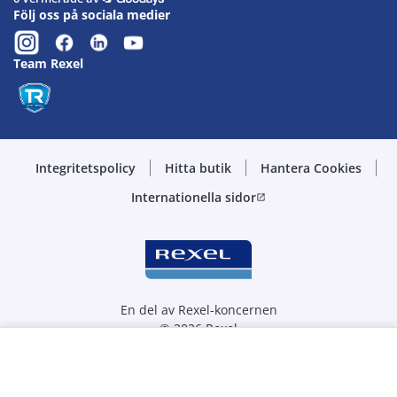
Följ oss på sociala medier
Team Rexel
Integritetspolicy
Hitta butik
Hantera Cookies
Internationella sidor
open_in_new
En del av Rexel-koncernen
© 2026 Rexel
Välj kvantitet
st