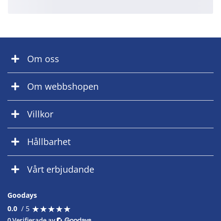
Om oss
Om webbshopen
Villkor
Hållbarhet
Vårt erbjudande
Goodays
★
★
★
★
★
★
★
★
★
★
0.0
/ 5
0 Verifierade av