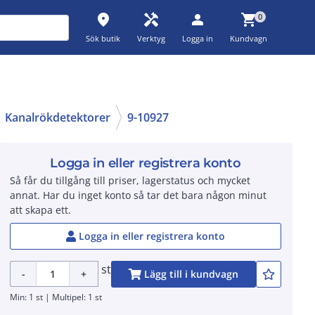
place
handyman
person
shopping_cart
0
Sök butik
Verktyg
Logga in
Kundvagn
Kanalrökdetektorer
9-10927
Logga in eller registrera konto
Så får du tillgång till priser, lagerstatus och mycket
annat. Har du inget konto så tar det bara någon minut
att skapa ett.
Logga in eller registrera konto
st
-
+
Lägg till i kundvagn
Min: 1 st | Multipel: 1 st