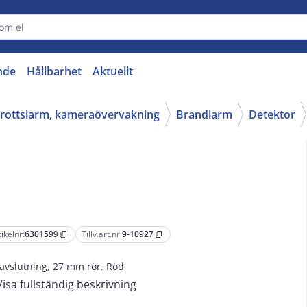
nde
Hållbarhet
Aktuellt
nbrottslarm, kameraövervakning
Brandlarm
Detektor
tikelnr:
6301599
Tillv.art.nr:
9-10927
content_copy
content_copy
avslutning, 27 mm rör. Röd
Visa fullständig beskrivning