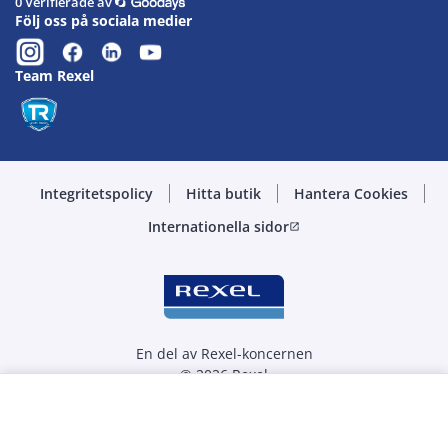
0 Verifierade av
Följ oss på sociala medier
Team Rexel
Integritetspolicy
Hitta butik
Hantera Cookies
Internationella sidor
open_in_new
En del av Rexel-koncernen
© 2026 Rexel
Välj kvantitet