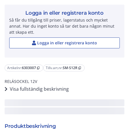
Logga in eller registrera konto
Så får du tillgång till priser, lagerstatus och mycket
annat. Har du inget konto så tar det bara någon minut
att skapa ett.
Logga in eller registrera konto
Artikelnr:
6303007
Tillv.art.nr:
SM-S12R
content_copy
content_copy
RELÄSOCKEL 12V
Visa fullständig beskrivning
Produktbeskrivning