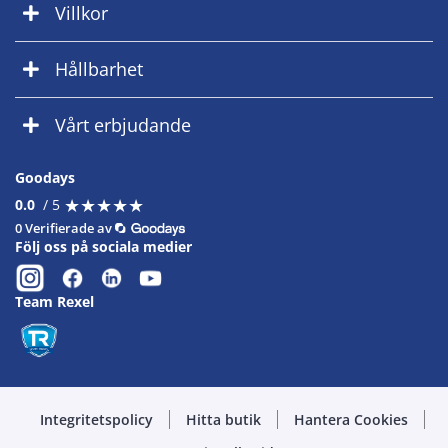
Villkor
Hållbarhet
Vårt erbjudande
Goodays
★
★
★
★
★
★
★
★
★
★
0.0
/ 5
0 Verifierade av
Följ oss på sociala medier
Team Rexel
Integritetspolicy
Hitta butik
Hantera Cookies