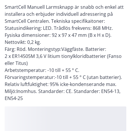
SmartCell Manuell Larmsknapp är snabb och enkel att
installera och erbjuder individuell adressering på
SmartCell Centralen. Tekniska specifikaitoner:
Statusindikering: LED. Trådlös frekvens: 868 MHz.
Fysiska dimensioner: 92 x 97 x 47 mm (B x H x D).
Nettovikt: 0,2 kg.
Färg: Röd. Monteringstyp:Väggfäste. Batterier:
2 x ER14505M 3,6 V litium tionylkloridbatterier (Fanso
eller Titus)
Arbetstemperatur: -10 till + 55 ° C.
Förvaringstemperatur:-10 till + 55 ° C (utan batterier).
Relativ luftfuktighet: 95% icke-kondenserande max.
Miljö:Inomhus. Standarder: CE. Standarder: EN54-13,
EN54-25