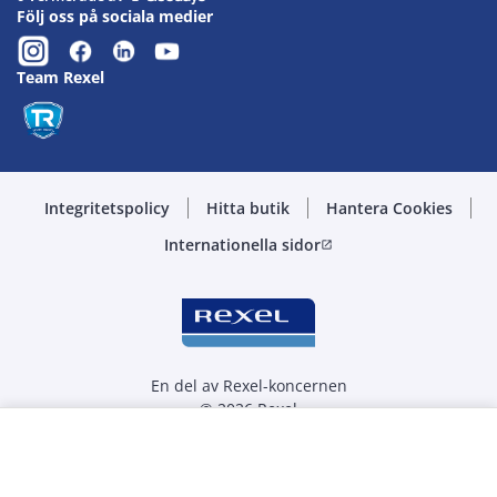
Följ oss på sociala medier
Team Rexel
Integritetspolicy
Hitta butik
Hantera Cookies
Internationella sidor
open_in_new
En del av Rexel-koncernen
© 2026 Rexel
Välj kvantitet
st