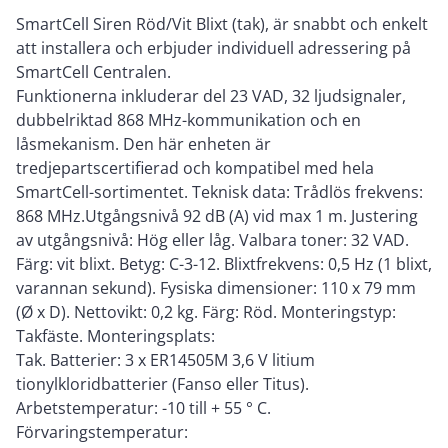
SmartCell Siren Röd/Vit Blixt (tak), är snabbt och enkelt
att installera och erbjuder individuell adressering på
SmartCell Centralen.
Funktionerna inkluderar del 23 VAD, 32 ljudsignaler,
dubbelriktad 868 MHz-kommunikation och en
låsmekanism. Den här enheten är
tredjepartscertifierad och kompatibel med hela
SmartCell-sortimentet. Teknisk data: Trådlös frekvens:
868 MHz.Utgångsnivå 92 dB (A) vid max 1 m. Justering
av utgångsnivå: Hög eller låg. Valbara toner: 32 VAD.
Färg: vit blixt. Betyg: C-3-12. Blixtfrekvens: 0,5 Hz (1 blixt,
varannan sekund). Fysiska dimensioner: 110 x 79 mm
(Ø x D). Nettovikt: 0,2 kg. Färg: Röd. Monteringstyp:
Takfäste. Monteringsplats:
Tak. Batterier: 3 x ER14505M 3,6 V litium
tionylkloridbatterier (Fanso eller Titus).
Arbetstemperatur: -10 till + 55 ° C.
Förvaringstemperatur: