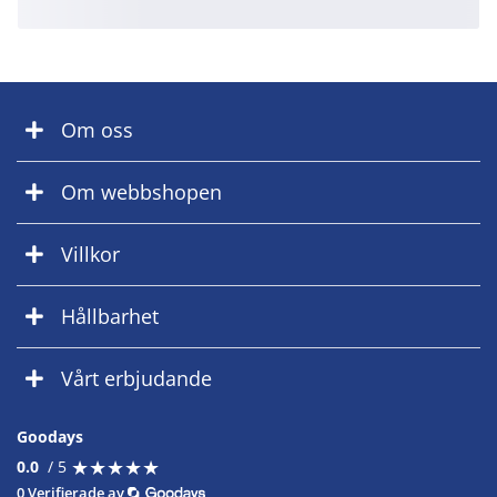
Om oss
Om webbshopen
Villkor
Hållbarhet
Vårt erbjudande
Goodays
★
★
★
★
★
★
★
★
★
★
0.0
/ 5
0 Verifierade av