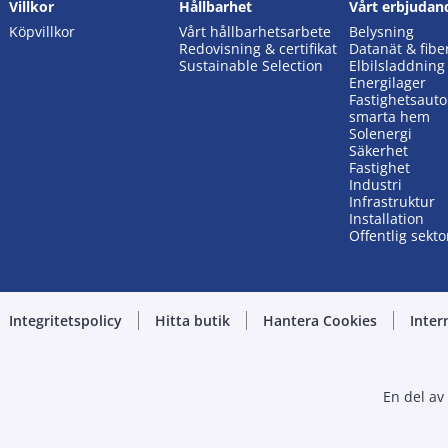
Villkor
Hållbarhet
Vårt erbjudan
Köpvillkor
Vårt hållbarhetsarbete
Belysning
Redovisning & certifikat
Datanät & fibe
Sustainable Selection
Elbilsladdning
Energilager
Fastighetsaut
smarta hem
Solenergi
Säkerhet
Fastighet
Industri
Infrastruktur
Installation
Offentlig sekto
Integritetspolicy
Hitta butik
Hantera Cookies
Inter
En del av