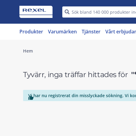
Produkter
Varumärken
Tjänster
Vårt erbjuda
Hem
Tyvärr, inga träffar hittades för
"
Vi har nu registrerat din misslyckade sökning. Vi k
