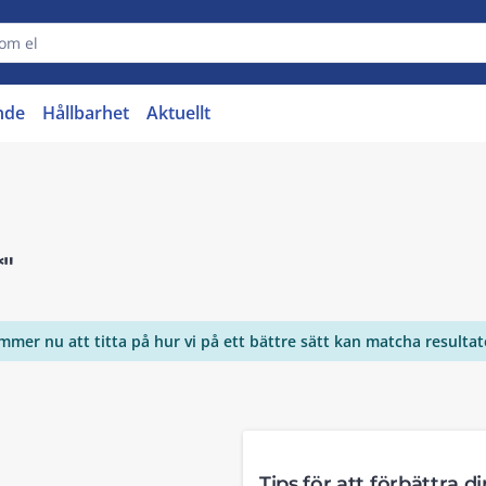
nde
Hållbarhet
Aktuellt
*"
ommer nu att titta på hur vi på ett bättre sätt kan matcha resulta
Tips för att förbättra d