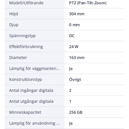
Modell/Utförande
PTZ (Pan-Tilt-Zoom)
Höjd
304 mm
Djup
0 mm
Spänningstyp
DC
Effektförbrukning
24 W
Diameter
163 mm
Lämplig för väggmontering
Ja
Konstruktionstyp
Övrigt
Antal ingångar digitala
2
Antal utgångar digitala
1
Minneskapacitet
256 GB
Lämplig för användning utomhus
Ja