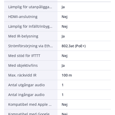
Lämplig för utanpåliggande montage
Ja
HDMI-anslutning
Nej
Lämplig för Infällt/inbyggt montage
Nej
Med IR-belysning
Ja
Strömförsörjning via Ethernet (PoE)
802.3at (PoE+)
Med stöd för IFTTT
Nej
Med objektiv/lins
Ja
Max. räckvidd IR
100 m
Antal utgångar audio
1
Antal ingångar audio
1
Kompatibel med Apple HomeKit
Nej
Kompatibel med Google Assistant
Nej