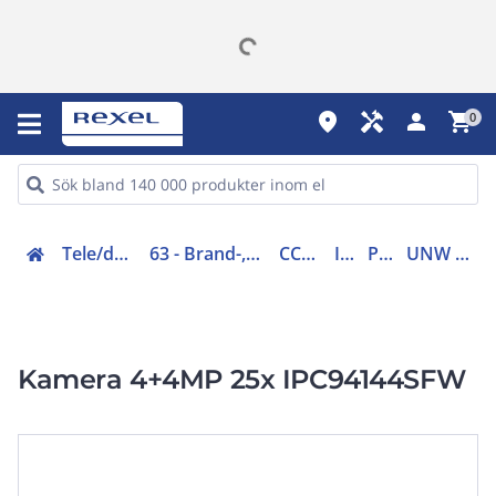
place
handyman
person
shopping_cart
0
Tele/data och säkerhet (50-63)
63 - Brand-, inbrottslarm, kameraövervakning
CCTV övervakning
IP-Kamera
PTZ-kamera
UNW IPC94144SFWX25F40C
Kamera 4+4MP 25x IPC94144SFW