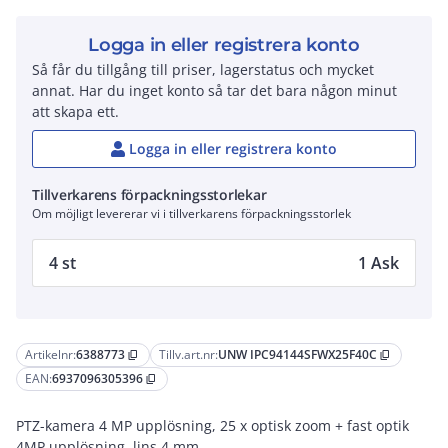
Logga in eller registrera konto
Så får du tillgång till priser, lagerstatus och mycket
annat. Har du inget konto så tar det bara någon minut
att skapa ett.
Logga in eller registrera konto
Tillverkarens förpackningsstorlekar
Om möjligt levererar vi i tillverkarens förpackningsstorlek
4 st
1 Ask
Artikelnr:
6388773
Tillv.art.nr:
UNW IPC94144SFWX25F40C
content_copy
content_copy
EAN:
6937096305396
content_copy
PTZ-kamera 4 MP upplösning, 25 x optisk zoom + fast optik
4MP upplösning, lins 4 mm