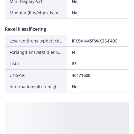
Mini DisplayPort
Nej
Modulär (lins/objektiv och kamera separerad)
Nej
Rexel klassificering
Leverantörens typbeteckning
IPC94144SFW-X25-F40C
Förlängd ansvarstid enligt ALEM-09
N
Lista
63
UNSPSC
46171600
Informationsplikt enligt REACH
Nej