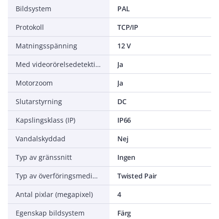
Bildsystem
PAL
Protokoll
TCP/IP
Matningsspänning
12 V
Med videorörelsedetektion (VMD)
Ja
Motorzoom
Ja
Slutarstyrning
DC
Kapslingsklass (IP)
IP66
Vandalskyddad
Nej
Typ av gränssnitt
Ingen
Typ av överföringsmedium
Twisted Pair
Antal pixlar (megapixel)
4
Egenskap bildsystem
Färg