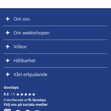
Om oss
Om webbshopen
Villkor
Hållbarhet
Vårt erbjudande
Goodays
★
★
★
★
★
★
★
★
★
★
0.0
/ 5
0 Verifierade av
Följ oss på sociala medier