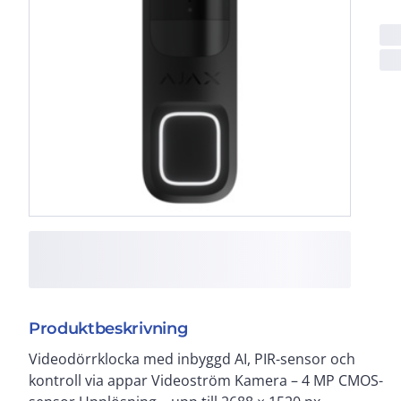
Produktbeskrivning
Videodörrklocka med inbyggd AI, PIR-sensor och
IR-belysning (upp till 6 m) Visuell verifiering av Ajax-
kontroll via appar Videoström Kamera – 4 MP CMOS-
larm Mikrofon Ljudkodex – G722 Ljudbehandling PIR-