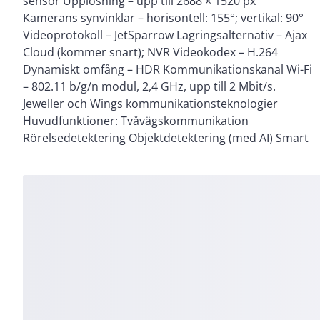
sensor Upplösning – upp till 2688 × 1520 px
detektering Känsliga element – 1 × PIR-sensor
Kamerans synvinklar – horisontell: 155°; vertikal: 90°
Rörelsedetekteringsavstånd – upp till 4 m
Videoprotokoll – JetSparrow Lagringsalternativ – Ajax
Rörelsedetekteringsvinkel – horisontell: 120°; vertikal:
Cloud (kommer snart); NVR Videokodex – H.264
100° Känslighet – 3 nivåer Strömförsörjning Enhetens
Dynamiskt omfång – HDR Kommunikationskanal Wi-Fi
strömförbrukning – 10 W Huvudsaklig DC-
– 802.11 b/g/n modul, 2,4 GHz, upp till 2 Mbit/s.
spänningsområde – 12–24 V⎓ Huvudsaklig AC-
Jeweller och Wings kommunikationsteknologier
spänningsområde – 16–24 V~, 50/60 Hz Batteri –
Huvudfunktioner: Tvåvägskommunikation
Rörelsedetektering Objektdetektering (med AI) Smart