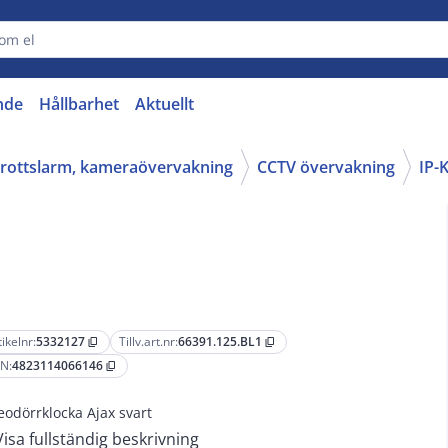
nde
Hållbarhet
Aktuellt
nbrottslarm, kameraövervakning
CCTV övervakning
IP-
tikelnr:
5332127
Tillv.art.nr:
66391.125.BL1
content_copy
content_copy
N:
4823114066146
content_copy
eodörrklocka Ajax svart
Visa fullständig beskrivning