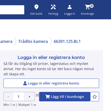
place
handyman
person
shopping_cart
0
Sök butik
Verktyg
Logga in
Kundvagn
Kamera
Trådlös kamera
66391.125.BL1
Logga in eller registrera konto
Så får du tillgång till priser, lagerstatus och mycket
annat. Har du inget konto så tar det bara någon minut
att skapa ett.
Logga in eller registrera konto
st
-
+
Lägg till i kundvagn
Min: 1 st | Multipel: 1 st