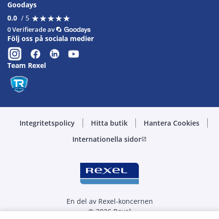
Goodays
★
★
★
★
★
★
★
★
★
★
0.0
/ 5
0 Verifierade av
Följ oss på sociala medier
Team Rexel
Integritetspolicy
Hitta butik
Hantera Cookies
Internationella sidor
open_in_new
En del av Rexel-koncernen
© 2026 Rexel