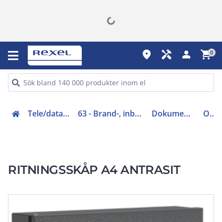
place
handyman
person
shopping_cart
0
Tele/data och säkerhet (50-63)
63 - Brand-, inbrottslarm, kameraövervakning
Dokumentskåp/kontrolljournal
ORS-4A
RITNINGSSKÅP A4 ANTRASIT