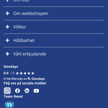
Om webbshopen
Villkor
Hållbarhet
Vårt erbjudande
Goodays
★
★
★
★
★
★
★
★
★
★
0.0
/ 5
0 Verifierade av
Följ oss på sociala medier
Team Rexel