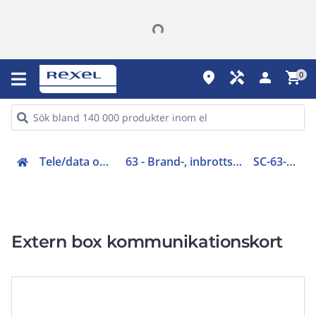
place
handyman
person
shopping_cart
0
Tele/data och säkerhet (50-63)
63 - Brand-, inbrottslarm, kameraövervakning
SC-63-0002-0001-99
Extern box kommunikationskort