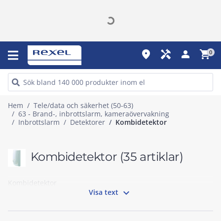
place
handyman
person
shopping_cart
0
Hem
Tele/data och säkerhet (50-63)
63 - Brand-, inbrottslarm, kameraövervakning
Inbrottslarm
Detektorer
Kombidetektor
Kombidetektor
(35 artiklar)
Kombidetektor

Visa text