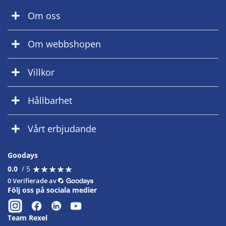
Om oss
Om webbshopen
Villkor
Hållbarhet
Vårt erbjudande
Goodays
★
★
★
★
★
★
★
★
★
★
0.0
/ 5
0 Verifierade av
Följ oss på sociala medier
Team Rexel