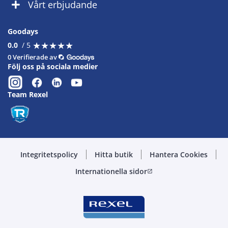
Vårt erbjudande
Goodays
★
★
★
★
★
★
★
★
★
★
0.0
/ 5
0 Verifierade av
Följ oss på sociala medier
Team Rexel
Integritetspolicy
Hitta butik
Hantera Cookies
Internationella sidor
open_in_new