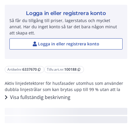
Logga in eller registrera konto
Så får du tillgång till priser, lagerstatus och mycket
annat. Har du inget konto så tar det bara någon minut
att skapa ett.
Logga in eller registrera konto
Artikelnr:
6337670
Tillv.art.nr:
100188
content_copy
content_copy
Aktiv linjedetektorer för husfasader utomhus som använder
dubbla linjestrålar som kan brytas upp till 99 % utan att la
Visa fullständig beskrivning