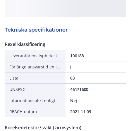
Tekniska specifikationer
Rexel klassificering
Leverantörens typbeteckning
100188
Förlängd ansvarstid enligt ALEM-09
J
Lista
63
UNSPSC
46171600
Informationsplikt enligt REACH
Nej
REACH-datum
2021-11-09
Rörelsedetektor/-vakt (larmsystem)