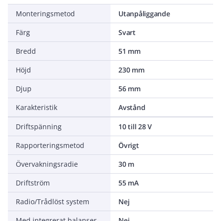
Monteringsmetod
Utanpåliggande
Färg
Svart
Bredd
51 mm
Höjd
230 mm
Djup
56 mm
Karakteristik
Avstånd
Driftspänning
10 till 28 V
Rapporteringsmetod
Övrigt
Övervakningsradie
30 m
Driftström
55 mA
Radio/Trådlöst system
Nej
Med integrerat balanseringsmotstånd/-resistor
Nej