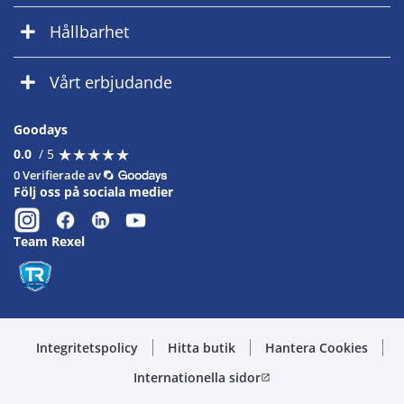
Hållbarhet
Vårt erbjudande
Goodays
★
★
★
★
★
★
★
★
★
★
0.0
/ 5
0 Verifierade av
Följ oss på sociala medier
Team Rexel
Integritetspolicy
Hitta butik
Hantera Cookies
Internationella sidor
open_in_new