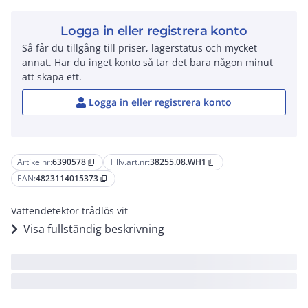
Logga in eller registrera konto
Så får du tillgång till priser, lagerstatus och mycket
annat. Har du inget konto så tar det bara någon minut
att skapa ett.
Logga in eller registrera konto
Artikelnr:
6390578
Tillv.art.nr:
38255.08.WH1
content_copy
content_copy
EAN:
4823114015373
content_copy
Vattendetektor trådlös vit
Visa fullständig beskrivning