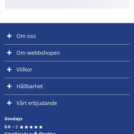
Om oss
Om webbshopen
Villkor
Hållbarhet
Vårt erbjudande
Goodays
★
★
★
★
★
★
★
★
★
★
0.0
/ 5
0 Verifierade av