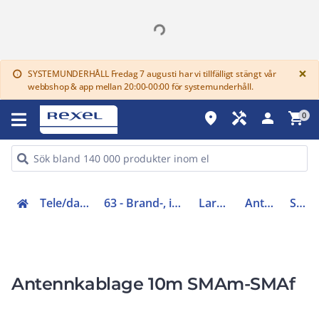
G
×
SYSTEMUNDERHÅLL Fredag 7 augusti har vi tillfälligt stängt vår
info
webbshop & app mellan 20:00-00:00 för systemunderhåll.
place
handyman
person
shopping_cart
0
Tele/data och säkerhet (50-63)
63 - Brand-, inbrottslarm, kameraövervakning
Larmkommunikation
Antenn och tillbehör
STC00186
Antennkablage 10m SMAm-SMAf