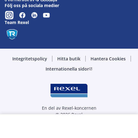
Följ oss på sociala medier
Team Rexel
Integritetspolicy
Hitta butik
Hantera Cookies
Internationella sidor
open_in_new
En del av Rexel-koncernen
© 2026 Rexel
Välj kvantitet
st