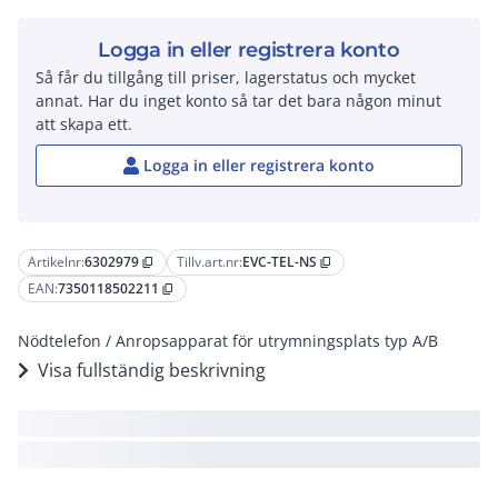
Logga in eller registrera konto
Så får du tillgång till priser, lagerstatus och mycket
annat. Har du inget konto så tar det bara någon minut
att skapa ett.
Logga in eller registrera konto
Artikelnr:
6302979
Tillv.art.nr:
EVC-TEL-NS
content_copy
content_copy
EAN:
7350118502211
content_copy
Nödtelefon / Anropsapparat för utrymningsplats typ A/B
Visa fullständig beskrivning