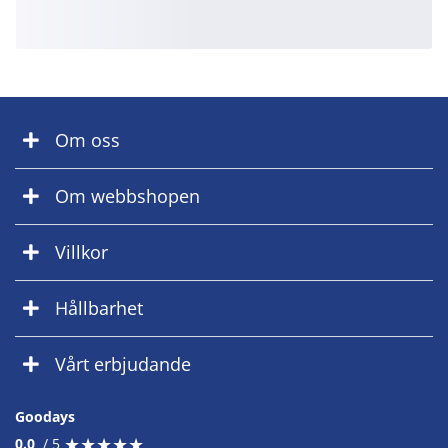
Om oss
Om webbshopen
Villkor
Hållbarhet
Vårt erbjudande
Goodays
★
★
★
★
★
★
★
★
★
★
0.0
/ 5