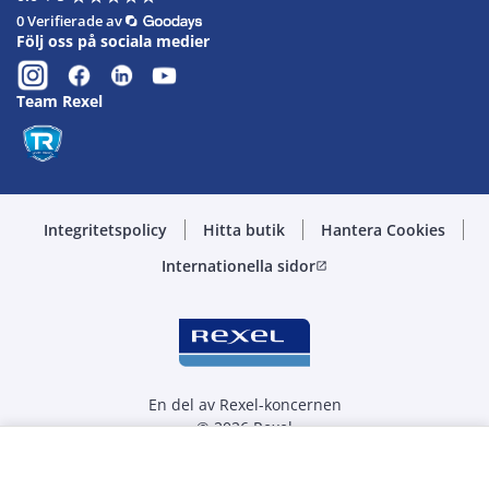
0 Verifierade av
Följ oss på sociala medier
Team Rexel
Integritetspolicy
Hitta butik
Hantera Cookies
Internationella sidor
open_in_new
En del av Rexel-koncernen
© 2026 Rexel
Välj kvantitet